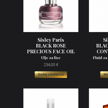
Sisley Paris
Si
BLACK ROSE
BLAC
PRECIOUS FACE OIL
CON
Ulje za lice
Fluid za
234,00
€
Dodaj u košaricu
Do