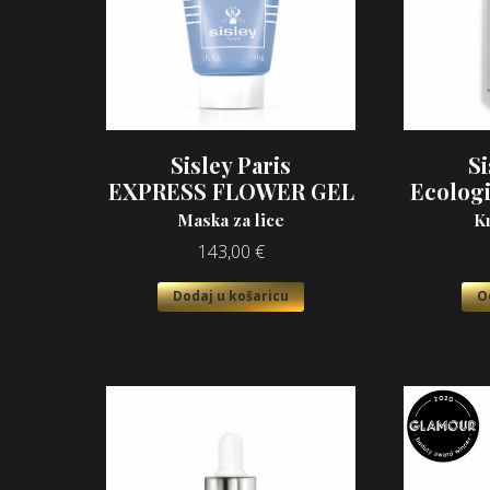
Sisley Paris
Si
EXPRESS FLOWER GEL
Ecolog
Maska za lice
K
143,00
€
Dodaj u košaricu
O