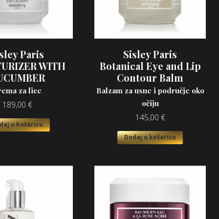
sley Paris
Sisley Paris
URIZER WITH
Botanical Eye and Lip
UCUMBER
Contour Balm
rema za lice
Balzam za usne i područje oko
očiju
189,00
€
145,00
€
daj u košaricu
Dodaj u košaricu