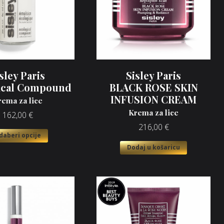
sley Paris
Sisley Paris
ical Compound
BLACK ROSE SKIN
INFUSION CREAM
rema za lice
Krema za lice
162,00
€
216,00
€
daberi opcije
Dodaj u košaricu