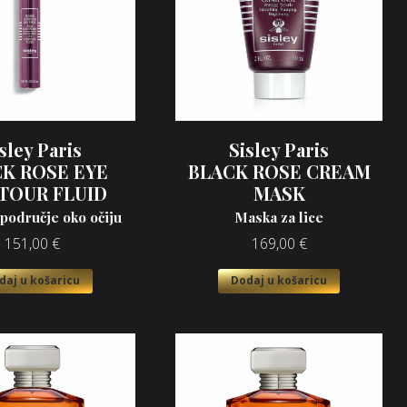
sley Paris
Sisley Paris
K ROSE EYE
BLACK ROSE CREAM
TOUR FLUID
MASK
 područje oko očiju
Maska za lice
151,00
€
169,00
€
daj u košaricu
Dodaj u košaricu