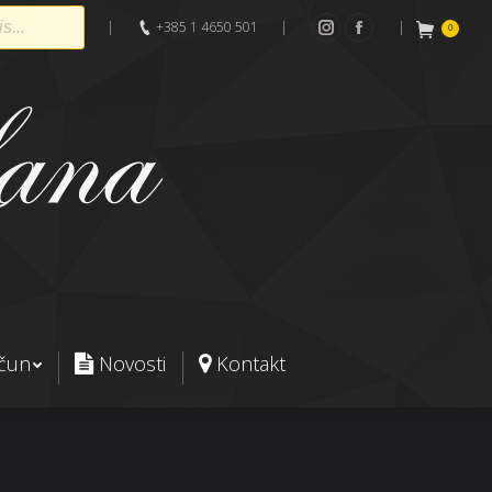
|
+385 1 4650 501
|
|
0
Instagram
Facebook
ačun
Novosti
Kontakt