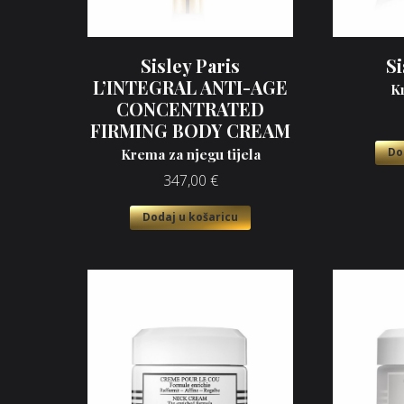
Sisley Paris
Si
L’INTEGRAL ANTI-AGE
K
CONCENTRATED
FIRMING BODY CREAM
Do
Krema za njegu tijela
347,00
€
Dodaj u košaricu