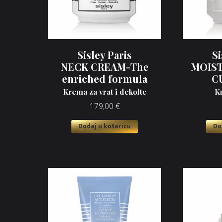
Sisley Paris
Si
NECK CREAM-The
MOIST
enriched formula
C
Krema za vrat i dekolte
K
179,00
€
Dodaj u košaricu
Do