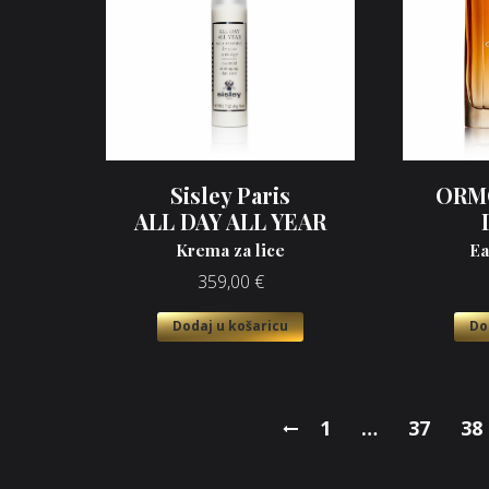
Sisley Paris
ORM
ALL DAY ALL YEAR
Krema za lice
Ea
359,00
€
Dodaj u košaricu
Do
1
…
37
38