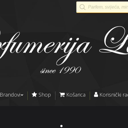
Products
search
Brandovi
Shop
Košarica
Korisnički r