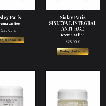
sley Paris
Sislay Paris
SISLEYA L’INTEGRAL
rema za lice
ANTI-AGE
525,00
€
Krema za lice
daj u košaricu
525,00
€
Dodaj u košaricu