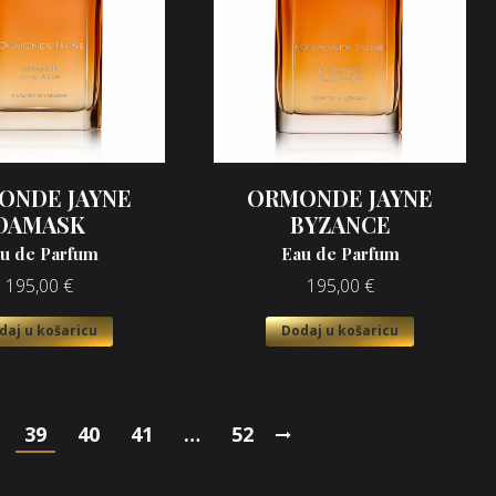
ONDE JAYNE
ORMONDE JAYNE
DAMASK
BYZANCE
u de Parfum
Eau de Parfum
195,00
€
195,00
€
daj u košaricu
Dodaj u košaricu
39
40
41
…
52