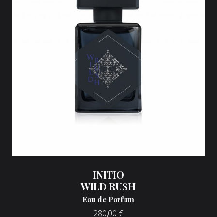
INITIO
WILD RUSH
Eau de Parfum
280,00
€