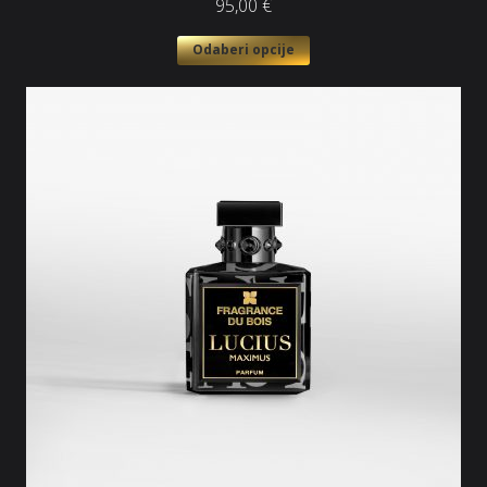
95,00
€
Odaberi opcije