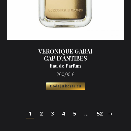
VERONIQUE GABAI
CAP D’ANTIBES
Eau de Parfum
260,00
€
Dodaj u košaricu
1
2
3
4
5
…
52