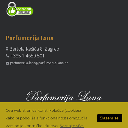
Parfumerija Lana
Bartola Kašića 8, Zagreb
+385 1 4650 501
parfumerija-lana@parfumerija-lana.hr
Ova web stranica koristi kolačiće (cookies)
kako bi poboljšala funkcionalnost i omogućila
Slažem se.
© 1990. - 2026.
Parfumerija Lana
, Zagreb
. Sva prava pridržana.
//
Vam bolje korisničko iskustvo.
Saznajte više.
Izrada web stranice u 2016
[RB]
.