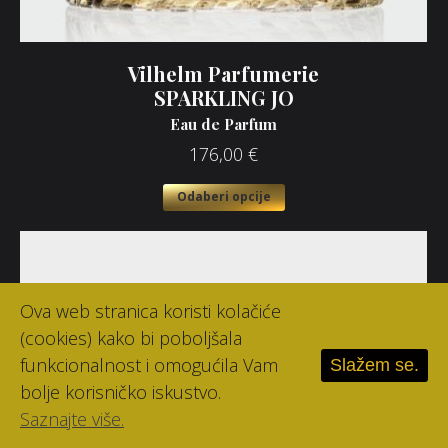
Vilhelm Parfumerie
SPARKLING JO
Eau de Parfum
176,00
€
Odaberi opcije
Ova web stranica koristi kolačiće
(cookies) kako bi poboljšala
funkcionalnost i omogućila Vam
Slažem se.
bolje korisničko iskustvo.
Saznajte više.