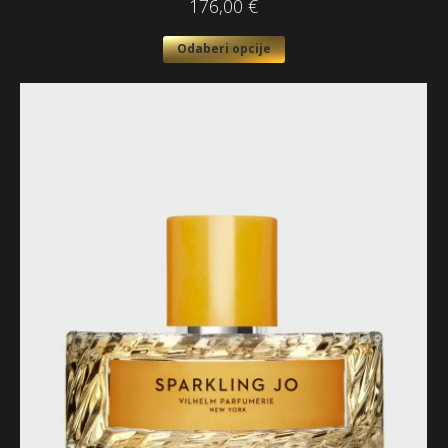
176,00
€
Odaberi opcije