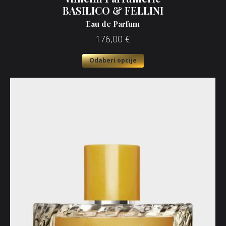
BASILICO & FELLINI
Eau de Parfum
176,00
€
Odaberi opcije