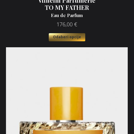
Vilhelm Parfumerie
TO MY FATHER
Eau de Parfum
176,00
€
Odaberi opcije