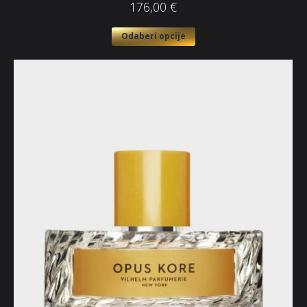
176,00
€
Odaberi opcije