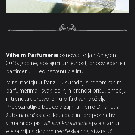
Vilhelm Parfumerie
osnovao je Jan Ahlgren
2015. godine, spajajući umjetnost, pripovijedanje i
parfimeriju u jedinstvenu cjelinu.
Mirisi nastaju u Parizu u suradnji s renomiranim
parfumerima i svaki od njih prenosi priču, emociju
ili trenutak pretvoren u olfaktivan doživljaj.
Prepoznatljive bočice dizajnira Pierre Dinand, a
žuto-narančasta etiketa daje im prepoznatljiv
vizualni potpis.
Vilhelm Parfumerie
spaja glamur i
eleganciju s dozom neočekivanog, stvarajući