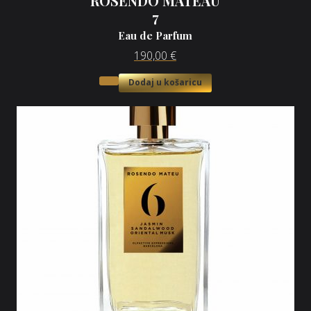
ROSENDO MATEAU
7
Eau de Parfum
190,00
€
Dodaj u košaricu