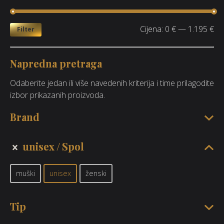
Cijena:
0 €
—
1.195 €
Filter
Napredna pretraga
Odaberite jedan ili više navedenih kriterija i time prilagodite
izbor prikazanih proizvoda.
Brand
unisex
Spol
muški
unisex
ženski
Tip