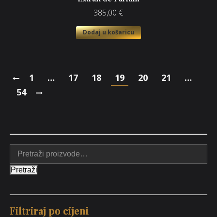
385,00
€
Dodaj u košaricu
1
…
17
18
19
20
21
…
54
Pretraži
Filtriraj po cijeni