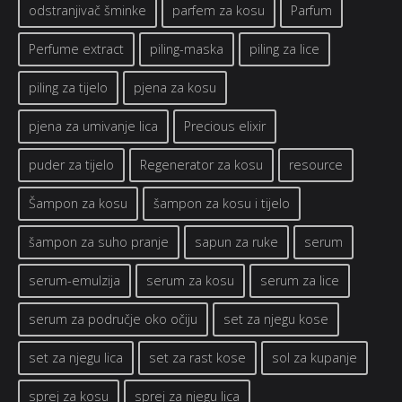
odstranjivač šminke
parfem za kosu
Parfum
Perfume extract
piling-maska
piling za lice
piling za tijelo
pjena za kosu
pjena za umivanje lica
Precious elixir
puder za tijelo
Regenerator za kosu
resource
Šampon za kosu
šampon za kosu i tijelo
šampon za suho pranje
sapun za ruke
serum
serum-emulzija
serum za kosu
serum za lice
serum za područje oko očiju
set za njegu kose
set za njegu lica
set za rast kose
sol za kupanje
sprej za kosu
sprej za njegu lica