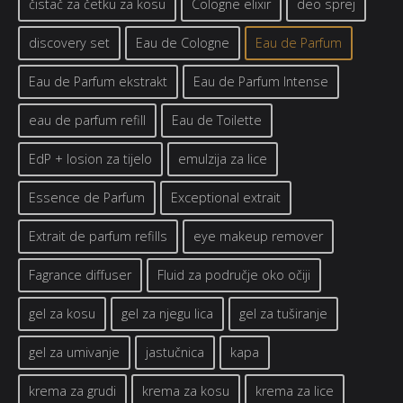
čistač za četku za kosu
Cologne elixir
deo sprej
discovery set
Eau de Cologne
Eau de Parfum
Eau de Parfum ekstrakt
Eau de Parfum Intense
eau de parfum refill
Eau de Toilette
EdP + losion za tijelo
emulzija za lice
Essence de Parfum
Exceptional extrait
Extrait de parfum refills
eye makeup remover
Fagrance diffuser
Fluid za područje oko očiji
gel za kosu
gel za njegu lica
gel za tuširanje
gel za umivanje
jastučnica
kapa
krema za grudi
krema za kosu
krema za lice