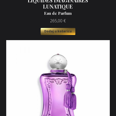
LIQUIDES IMAGINAIRES
LUNATIQUE
Eau de Parfum
265,00
€
Dodaj u košaricu