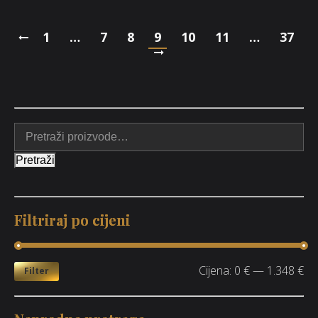
1
…
7
8
9
10
11
…
37
Pretraži
Filtriraj po cijeni
Cijena:
0 €
—
1.348 €
Filter