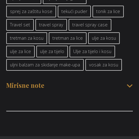
sprej za zaštitu kose
tekući puder
tonik za lice
Travel set
travel spray
travel spray case
tretman za kosu
tretman za lice
ulje za kosu
ulje za lice
ulje za tijelo
Ulje za tijelo i kosu
uljni balzam za skidanje make-upa
vosak za kosu
Mirisne note