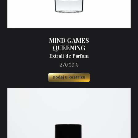
MIND GAMES
QUEENING
Extrait de Parfum
270,00
€
Dodaj u košaricu