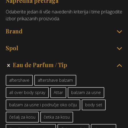
Napredna pretraga
Odaberite jedan ili više navedenih kriterija i time prilagodite
izbor prikazanih proizvoda.
Brand
Spol
Eau de Parfum
Tip
aftershave
aftershave balzam
all over body spray
Attar
balzam za usne
balzam za usne i područje oko očiju
body set
češalj za kosu
četka za kosu