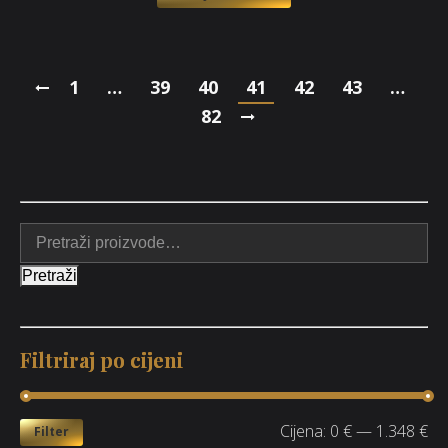
1
…
39
40
41
42
43
…
82
Pretraži
Filtriraj po cijeni
Cijena:
0 €
—
1.348 €
Filter