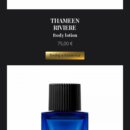
THAMEEN
RIVIERE
Body lotion
75,00
€
Dodaj u košaricu