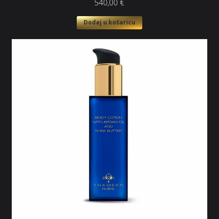
540,00
€
Dodaj u košaricu