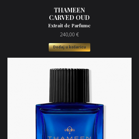
THAMEEN
CARVED OUD
Extrait de Parfume
240,00
€
Dodaj u košaricu