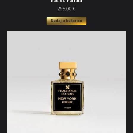
Eau de Parfum
295,00
€
Dodaj u košaricu