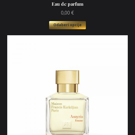
Eau de parfum
0,00
€
Odaberi opcije