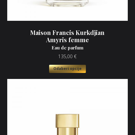
Maison Francis Kurkdjian
Amyris femme
Eau de parfum
135,00
€
Odaberi opcije