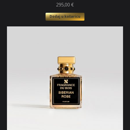
295,00
€
Dodaj u košaricu