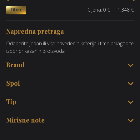
Cijena:
0 €
—
1.348 €
Filter
Napredna pretraga
Odaberite jedan ili više navedenih kriterija i time prilagodite
izbor prikazanih proizvoda.
Brand
Spol
Tip
Mirisne note