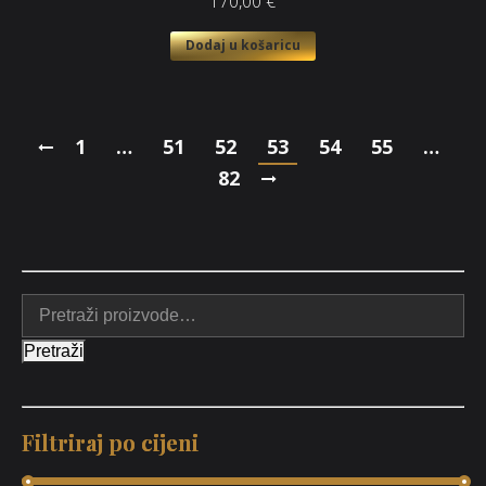
170,00
€
Dodaj u košaricu
1
…
51
52
53
54
55
…
82
Pretraži
Filtriraj po cijeni