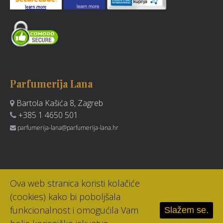
Parfumerija Lana
Bartola Kašića 8, Zagreb
+385 1 4650 501
parfumerija-lana@parfumerija-lana.hr
Ova web stranica koristi kolačiće
(cookies) kako bi poboljšala
funkcionalnost i omogućila Vam
Slažem se.