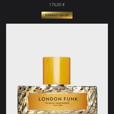
176,00
€
Odaberi opcije