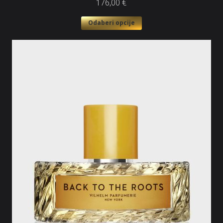
176,00
€
Odaberi opcije