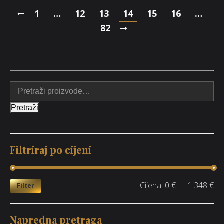
1
…
12
13
14
15
16
…
82
Pretraži
Filtriraj po cijeni
Cijena:
0 €
—
1.348 €
Filter
Napredna pretraga