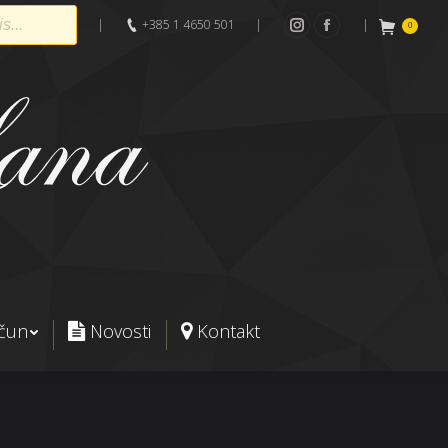
|
+385 1 4650 501
|
|
0
Instagram
Facebook
ačun
Novosti
Kontakt