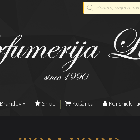
Products
search
Brandovi
Shop
Košarica
Korisnički r