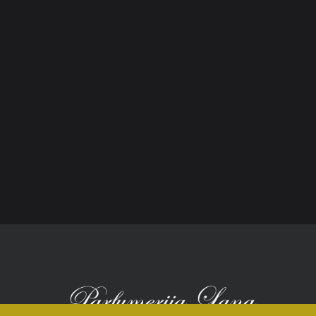
Opći uvjeti poslovanja
O n
Načini plaćanja
Nic
Zaštita potrošača
Sho
Reklamacije
Kori
Kolačići (cookies)
Nov
Kon