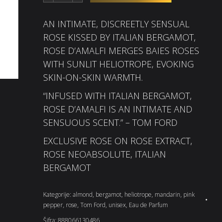
AN INTIMATE, DISCREETLY SENSUAL
ROSE KISSED BY ITALIAN BERGAMOT,
ROSE D’AMALFI MERGES BAIES ROSES
WITH SUNLIT HELIOTROPE, EVOKING
SKIN-ON-SKIN WARMTH.
“INFUSED WITH ITALIAN BERGAMOT,
ROSE D’AMALFI IS AN INTIMATE AND
SENSUOUS SCENT.” – TOM FORD
EXCLUSIVE ROSE ON ROSE EXTRACT,
ROSE NEOABSOLUTE, ITALIAN
BERGAMOT
Kategorije:
almond
,
bergamot
,
heliotrope
,
mandarin
,
pink
pepper
,
rose
,
Tom Ford
,
unisex
,
Eau de Parfum
Šifra:
888066130486