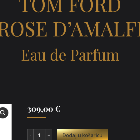
TOM FORD
ROSE D’AMALF
Eau de Parfum
309,00
€
Dodaj u košaricu