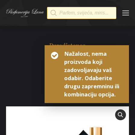
Products
search
Puredistance
Nažalost, nema
Black
proizvoda koji
Perfume Extrait
zadovoljavaju vaš
odabir. Odaberite
drugu zapremninu ili
kombinaciju opcija.