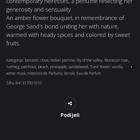
contemporary heiresses, a perfume reflecting her
generosity and sensuality.
An amber flower bouquet, in remembrance of
George Sand’s bond uniting her with nature,
warmed with heady spices and colored by sweet
fruits.
Kategorije:
benzoin
,
clove
,
Indian jasmine
,
lily of the valley
,
Moroccan rose
,
nutmeg
,
patchouli
,
peach
,
pineapple
,
sandalwood
,
Tiaré flower
,
vanilla
,
white musk
,
Histoires de Parfums
,
ženski
,
Eau de Parfum
Šifra:
841317001010
Podijeli