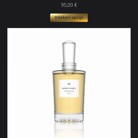
95,00
€
Odaberi opcije