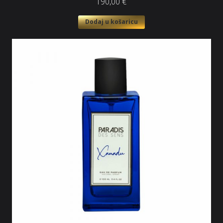
190,00
€
Dodaj u košaricu