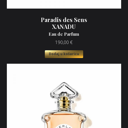
Paradis des Sens
XANADU
Eau de Parfum
190,00
€
Dodaj u košaricu