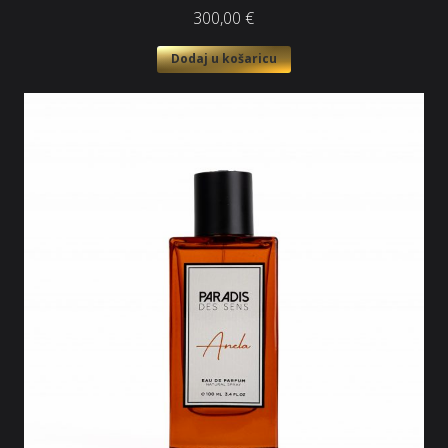
300,00
€
Dodaj u košaricu