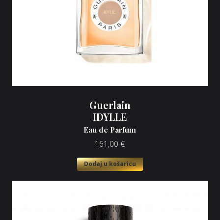
Guerlain
IDYLLE
Eau de Parfum
161,00
€
Dodaj u košaricu