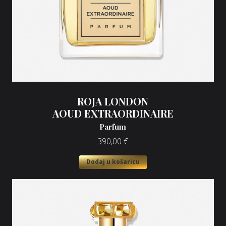
ROJA LONDON
AOUD EXTRAORDINAIRE
Parfum
390,00
€
Dodaj u košaricu