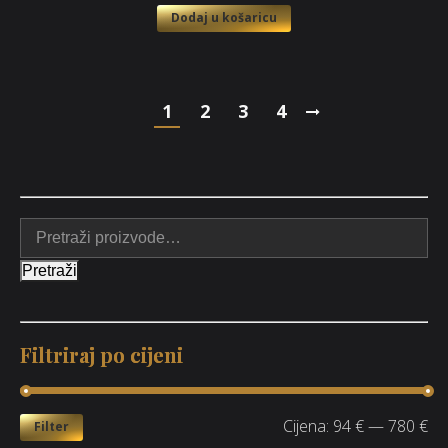
Dodaj u košaricu
1
2
3
4
Pretraži
Filtriraj po cijeni
Cijena:
94 €
—
780 €
Filter