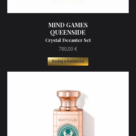
MIND GAMES
QUEENSIDE
Crystal Decanter Set
780,00
€
Dodaj u košaricu