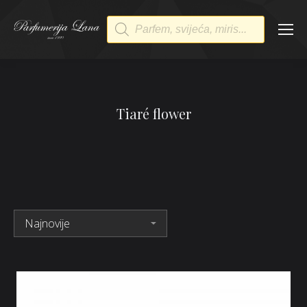
Products
search
Tiaré flower