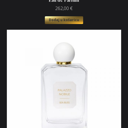
Eau de Parfum
262,00
€
Dodaj u košaricu