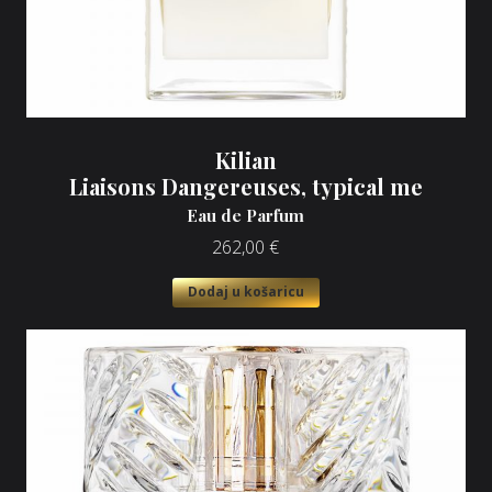
Kilian
Liaisons Dangereuses, typical me
Eau de Parfum
262,00
€
Dodaj u košaricu