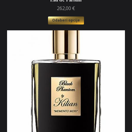
262,00
€
Odaberi opcije