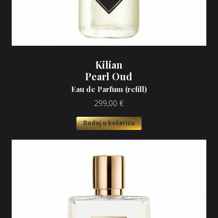
Kilian
Pearl Oud
Eau de Parfum (refill)
299,00
€
Dodaj u košaricu