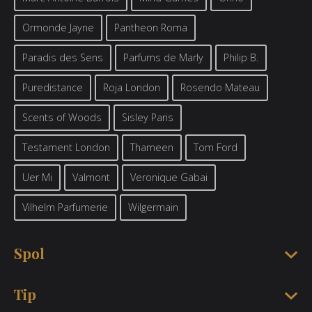
Ormonde Jayne
Pantheon Roma
Paradis des Sens
Parfums de Marly
Philip B.
Puredistance
Roja London
Rosendo Mateau
Scents of Woods
Sisley Paris
Testament London
Thameen
Tom Ford
Uer Mi
Valmont
Veronique Gabai
Vilhelm Parfumerie
Wilgermain
Spol
Tip