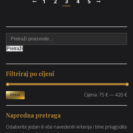
1
2
3
4
5
Pretraži
Filtriraj po cijeni
Cijena:
75 €
—
420 €
Filter
Napredna pretraga
Odaberite jedan ili više navedenih kriterija i time prilagodite