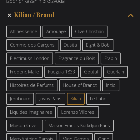
izbor prikazanih proizvoda.
Kilian
Brand
Affinessence
Amouage
Clive Christian
Comme des Garçons
Dusita
Eight & Bob
Electimuss London
Fragrance du Bois
Frapin
Frederic Malle
Fueguia 1833
Goutal
Guerlain
Histoires de Parfums
House of Brandt
Initio
Jeroboam
Jovoy Paris
Kilian
Le Labo
Liquides Imaginaires
Lorenzo Villoresi
Maison Crivelli
Maison Francis Kurkdjian Paris
Marc-Antoine Barrois
Mind Games
Onno