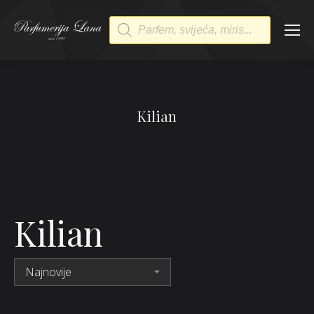
Products
search
Kilian
Kilian