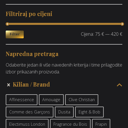
Filtriraj po cijeni
Cijena:
75 €
—
420 €
Filter
Napredna pretraga
Odaberite jedan ili više navedenih kriterija i time prilagodite
izbor prikazanih proizvoda.
Kilian
Brand
Affinessence
Amouage
Clive Christian
Comme des Garçons
Dusita
Eight & Bob
Electimuss London
Fragrance du Bois
Frapin