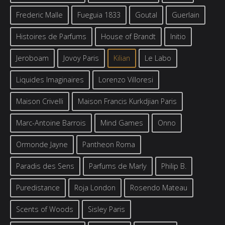
Frederic Malle
Fueguia 1833
Goutal
Guerlain
Histoires de Parfums
House of Brandt
Initio
Jeroboam
Jovoy Paris
Kilian
Le Labo
Liquides Imaginaires
Lorenzo Villoresi
Maison Crivelli
Maison Francis Kurkdjian Paris
Marc-Antoine Barrois
Mind Games
Onno
Ormonde Jayne
Pantheon Roma
Paradis des Sens
Parfums de Marly
Philip B.
Puredistance
Roja London
Rosendo Mateau
Scents of Woods
Sisley Paris