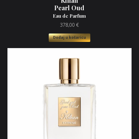
Kilian
Pearl Oud
Eau de Parfum
378,00
€
Dodaj u košaricu