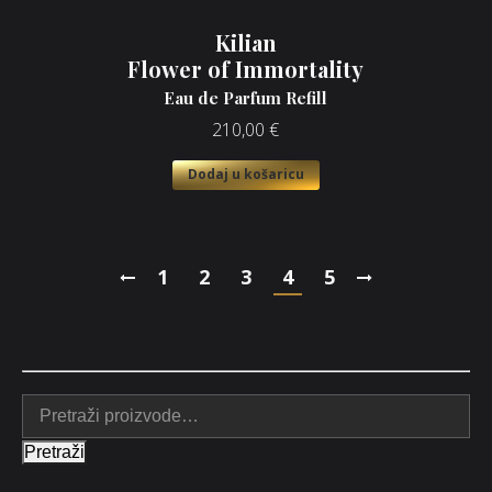
Kilian
Flower of Immortality
Eau de Parfum Refill
210,00
€
Dodaj u košaricu
1
2
3
4
5
Pretraži