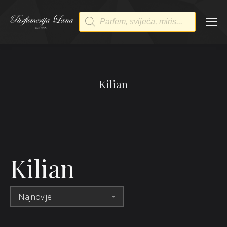
Products
search
Kilian
Kilian