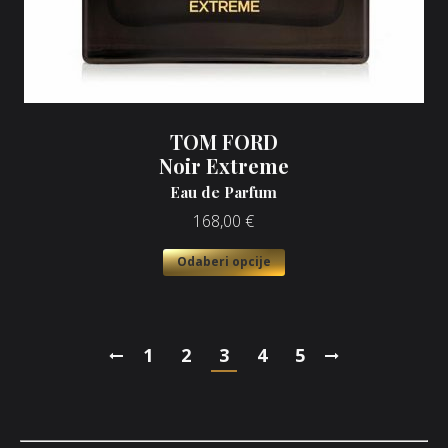
TOM FORD
Noir Extreme
Eau de Parfum
168,00
€
Odaberi opcije
1
2
3
4
5