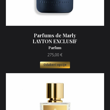
Parfums de Marly
LAYTON EXCLUSIF
Parfum
275,00
€
Odaberi opcije