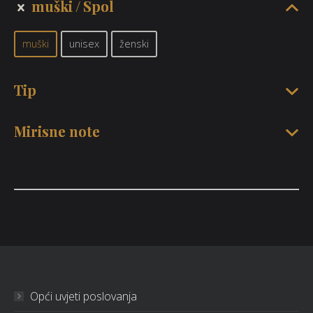
muški
Spol
muški
unisex
ženski
Tip
Mirisne note
Opći uvjeti poslovanja