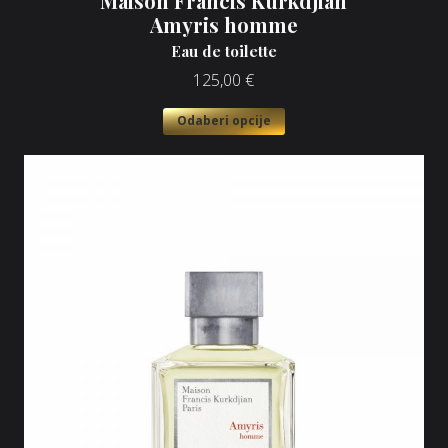
Maison Francis Kurkdjian
Amyris homme
Eau de toilette
125,00
€
Odaberi opcije