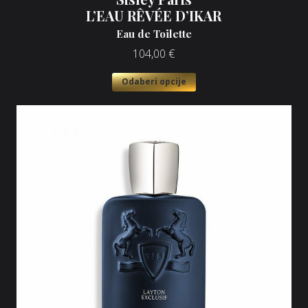
L’EAU RÊVÉE D’IKAR
Eau de Toilette
104,00
€
Odaberi opcije