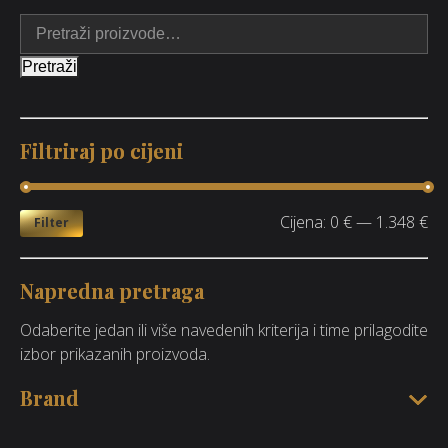
Pretraži
Filtriraj po cijeni
Cijena:
0 €
—
1.348 €
Filter
Napredna pretraga
Odaberite jedan ili više navedenih kriterija i time prilagodite
izbor prikazanih proizvoda.
Brand