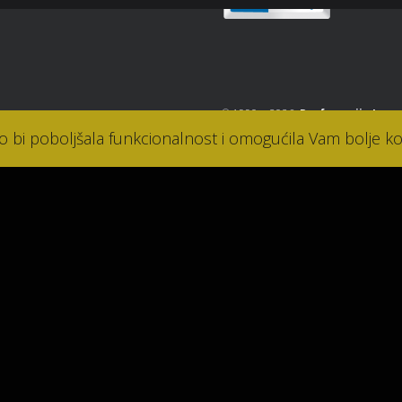
© 1990. - 2026.
Parfumerija Lana
ko bi poboljšala funkcionalnost i omogućila Vam bolje ko