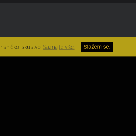
, Zagreb
. Sva prava pridržana.
//
Izrada web stranice u 2016
[RB]
.
risničko iskustvo.
Saznajte više.
Slažem se.