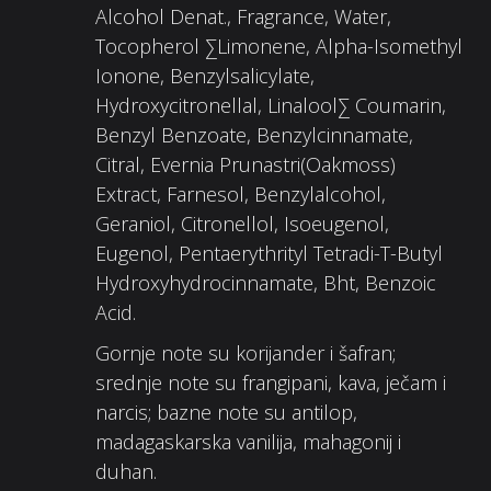
Alcohol Denat., Fragrance, Water,
Tocopherol ∑Limonene, Alpha-Isomethyl
Ionone, Benzylsalicylate,
Hydroxycitronellal, Linalool∑ Coumarin,
Benzyl Benzoate, Benzylcinnamate,
Citral, Evernia Prunastri(Oakmoss)
Extract, Farnesol, Benzylalcohol,
Geraniol, Citronellol, Isoeugenol,
Eugenol, Pentaerythrityl Tetradi-T-Butyl
Hydroxyhydrocinnamate, Bht, Benzoic
Acid.
Gornje note su korijander i šafran;
srednje note su frangipani, kava, ječam i
narcis; bazne note su antilop,
madagaskarska vanilija, mahagonij i
duhan.