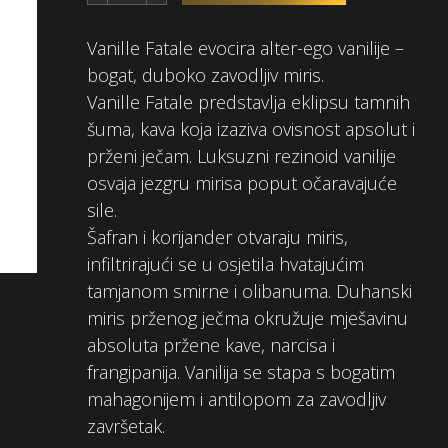
Vanille Fatale evocira alter-ego vanilije –
bogat, duboko zavodljiv miris.
Vanille Fatale predstavlja eklipsu tamnih
šuma, kava koja izaziva ovisnost apsolut i
prženi ječam. Luksuzni rezinoid vanilije
osvaja jezgru mirisa poput očaravajuće
sile.
Šafran i korijander otvaraju miris,
infiltrirajući se u osjetila hvatajućim
tamjanom smirne i olibanuma. Duhanski
miris prženog ječma okružuje mješavinu
absoluta pržene kave, narcisa i
frangipanija. Vanilija se stapa s bogatim
mahagonijem i antilopom za zavodljiv
završetak.