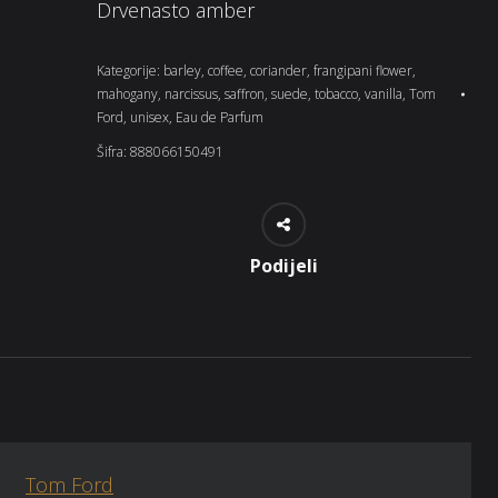
Drvenasto amber
Kategorije:
barley
,
coffee
,
coriander
,
frangipani flower
,
mahogany
,
narcissus
,
saffron
,
suede
,
tobacco
,
vanilla
,
Tom
Ford
,
unisex
,
Eau de Parfum
Šifra:
888066150491
Podijeli
Tom Ford