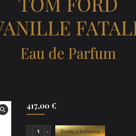
TOM FORD
VANILLE FATAL
Eau de Parfum
417,00
€
Dodaj u košaricu