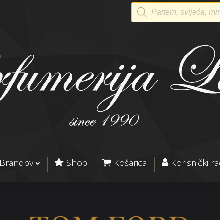
Products
search
Brandovi
Shop
Košarica
Korisnički r