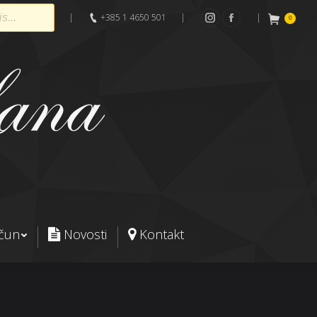
|
+385 1 4650 501
|
|
0
Instagram
Facebook
ačun
Novosti
Kontakt