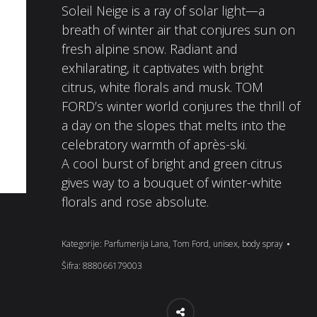
Soleil Neige is a ray of solar light—a
breath of winter air that conjures sun on
fresh alpine snow. Radiant and
exhilarating, it captivates with bright
citrus, white florals and musk. TOM
FORD’s winter world conjures the thrill of
a day on the slopes that melts into the
celebratory warmth of après-ski.
A cool burst of bright and green citrus
gives way to a bouquet of winter-white
florals and rose absolute.
Kategorije:
Parfumerija Lana
,
Tom Ford
,
unisex
,
body spray
Šifra:
888066179003