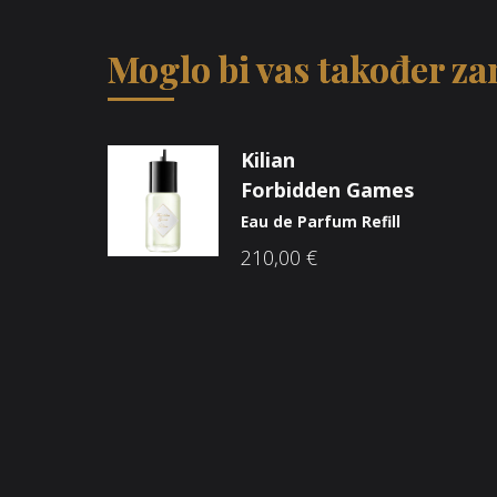
Moglo bi vas također zan
Kilian
Forbidden Games
Eau de Parfum Refill
210,00
€
Opći uvjeti poslovanja
O n
Načini plaćanja
Nic