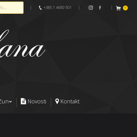
|
+385 1 4650 501
|
|
0
Instagram
Facebook
ačun
Novosti
Kontakt