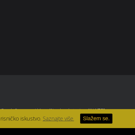
+385 1 4650 501
parfumerija-lana@parfumerija-lana.hr
, Zagreb
. Sva prava pridržana.
//
Izrada web stranice u 2016
[RB]
.
risničko iskustvo.
Saznajte više.
Slažem se.