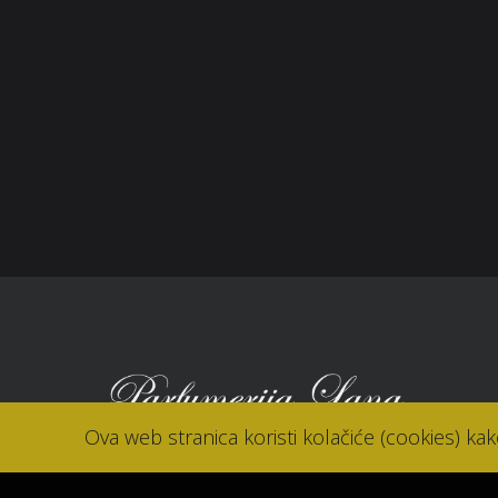
Zaštita potrošača
Sho
Reklamacije
Kori
Kolačići (cookies)
Nov
Kon
Ova web stranica koristi kolačiće (cookies) ka