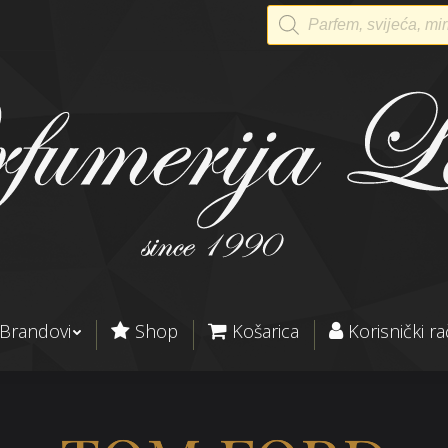
Products
search
Brandovi
Shop
Košarica
Korisnički r