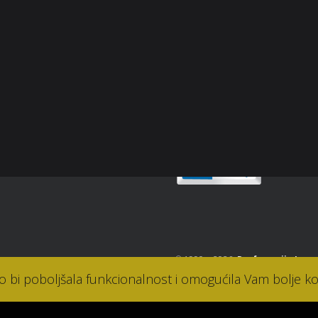
p
snički račun
Sigurnost plaćanja
osti
takt
© 1990. - 2026.
Parfumerija Lana
ko bi poboljšala funkcionalnost i omogućila Vam bolje ko