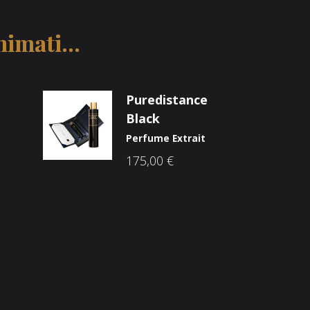
imati...
Puredistance
Black
Perfume Extrait
175,00
€
Društvene mreže
ama
he Brandovi