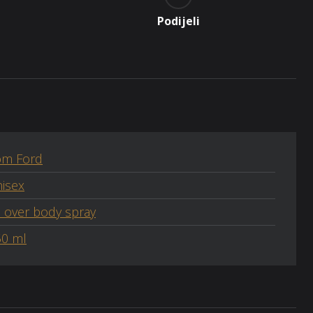
Podijeli
om Ford
isex
l over body spray
50 ml