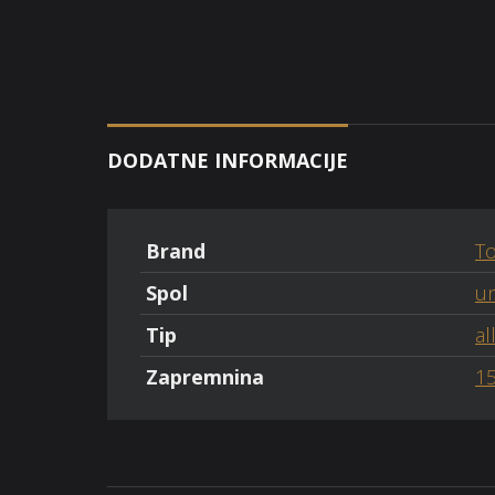
DODATNE INFORMACIJE
Brand
T
Spol
un
Tip
al
Zapremnina
1