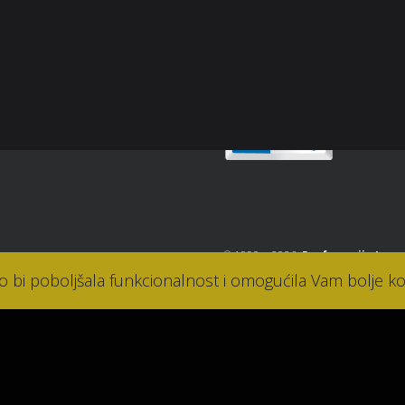
Sigurnost plaćanja
osti
takt
© 1990. - 2026.
Parfumerija Lana
ko bi poboljšala funkcionalnost i omogućila Vam bolje ko