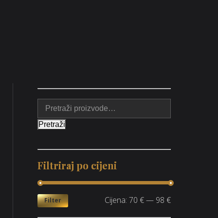
Pretraži
Filtriraj po cijeni
Cijena:
70 €
—
98 €
Filter