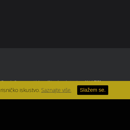
, Zagreb
. Sva prava pridržana.
//
Izrada web stranice u 2016
[RB]
.
risničko iskustvo.
Saznajte više.
Slažem se.