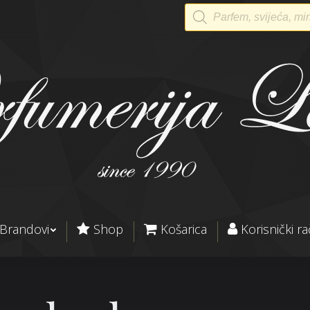
Products
search
Brandovi
Shop
Košarica
Korisnički r