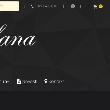
|
+385 1 4650 501
|
|
0
Instagram
Facebook
ačun
Novosti
Kontakt