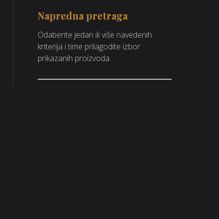
Napredna pretraga
Odaberite jedan ili više navedenih
kriterija i time prilagodite izbor
prikazanih proizvoda.
Parfumerija Lana
Bartola Kašića 8, Zagreb
+385 1 4650 501
parfumerija-lana@parfumerija-lana.hr