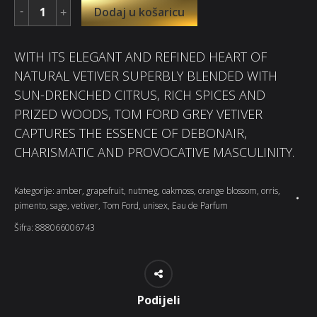
Dodaj u košaricu
WITH ITS ELEGANT AND REFINED HEART OF
NATURAL VETIVER SUPERBLY BLENDED WITH
SUN-DRENCHED CITRUS, RICH SPICES AND
PRIZED WOODS, TOM FORD GREY VETIVER
CAPTURES THE ESSENCE OF DEBONAIR,
CHARISMATIC AND PROVOCATIVE MASCULINITY.
Kategorije:
amber
,
grapefruit
,
nutmeg
,
oakmoss
,
orange blossom
,
orris
,
pimento
,
sage
,
vetiver
,
Tom Ford
,
unisex
,
Eau de Parfum
Šifra:
888066006743
Podijeli