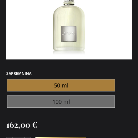
ZAPREMNINA
50 ml
100 ml
162,00
€