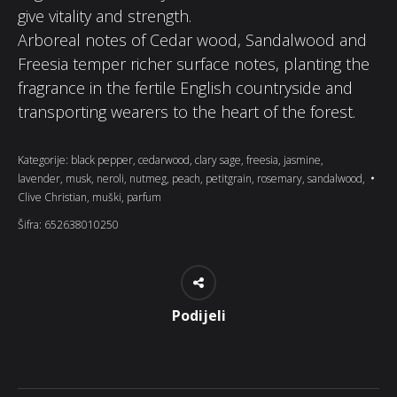
give vitality and strength.
Arboreal notes of Cedar wood, Sandalwood and
Freesia temper richer surface notes, planting the
fragrance in the fertile English countryside and
transporting wearers to the heart of the forest.
Kategorije:
black pepper
,
cedarwood
,
clary sage
,
freesia
,
jasmine
,
lavender
,
musk
,
neroli
,
nutmeg
,
peach
,
petitgrain
,
rosemary
,
sandalwood
,
Clive Christian
,
muški
,
parfum
Šifra:
652638010250
Podijeli