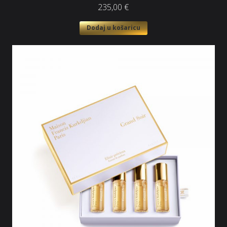
235,00
€
Dodaj u košaricu