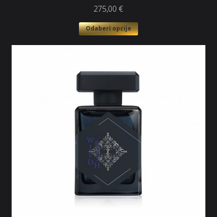
275,00
€
Odaberi opcije