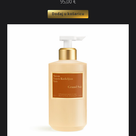
95,00
€
Dodaj u košaricu