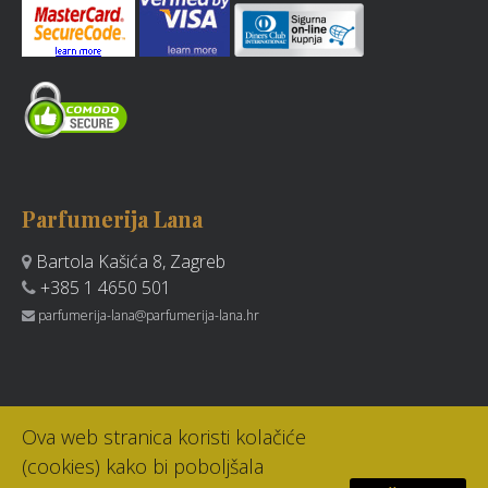
Parfumerija Lana
Bartola Kašića 8, Zagreb
+385 1 4650 501
parfumerija-lana@parfumerija-lana.hr
Ova web stranica koristi kolačiće
(cookies) kako bi poboljšala