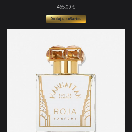
465,00
€
Dodaj u košaricu