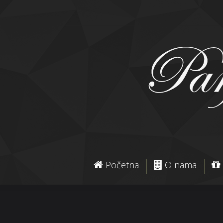
Početna
O nama