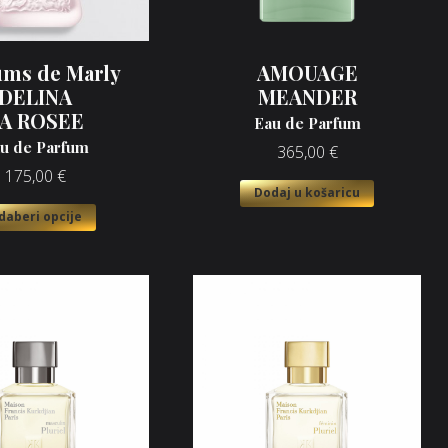
ums de Marly
AMOUAGE
DELINA
MEANDER
A ROSEE
Eau de Parfum
u de Parfum
365,00
€
175,00
€
Dodaj u košaricu
daberi opcije