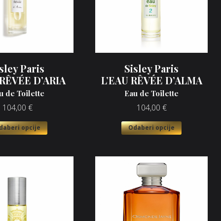
sley Paris
Sisley Paris
 RÊVÉE D’ARIA
L’EAU RÊVÉE D’ALMA
u de Toilette
Eau de Toilette
104,00
€
104,00
€
daberi opcije
Odaberi opcije