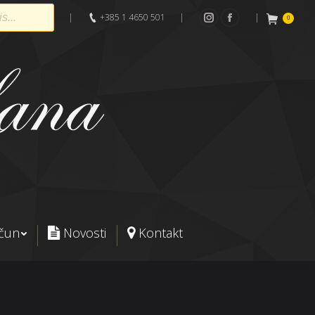
|
+385 1 4650 501
|
|
0
Instagram
Facebook
ačun
Novosti
Kontakt