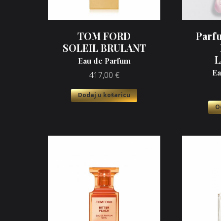
TOM FORD
Parf
SOLEIL BRULANT
L
Eau de Parfum
Ea
417,00
€
Dodaj u košaricu
O