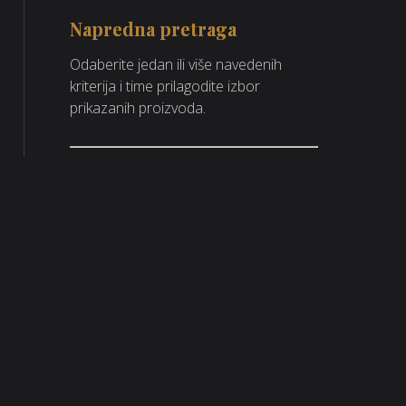
Napredna pretraga
Odaberite jedan ili više navedenih
kriterija i time prilagodite izbor
prikazanih proizvoda.