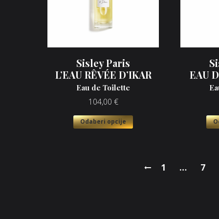
Sisley Paris
Si
L’EAU RÊVÉE D’IKAR
EAU 
Eau de Toilette
Ea
104,00
€
Odaberi opcije
O
1
…
7