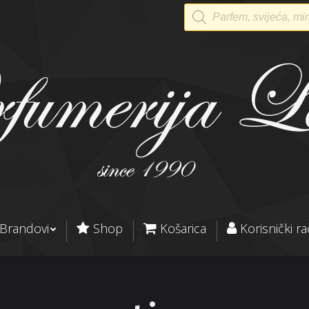
Products
search
Brandovi
Shop
Košarica
Korisnički r