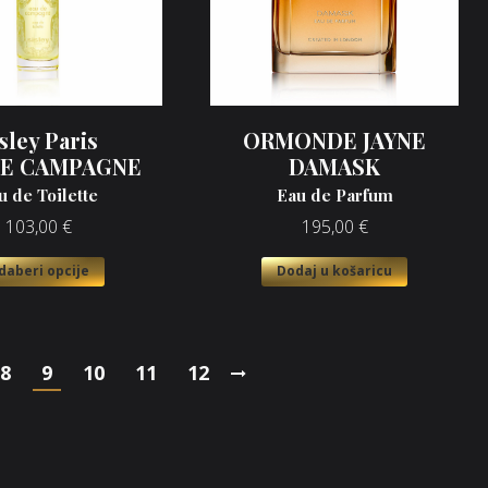
sley Paris
ORMONDE JAYNE
DE CAMPAGNE
DAMASK
u de Toilette
Eau de Parfum
103,00
€
195,00
€
daberi opcije
Dodaj u košaricu
8
9
10
11
12