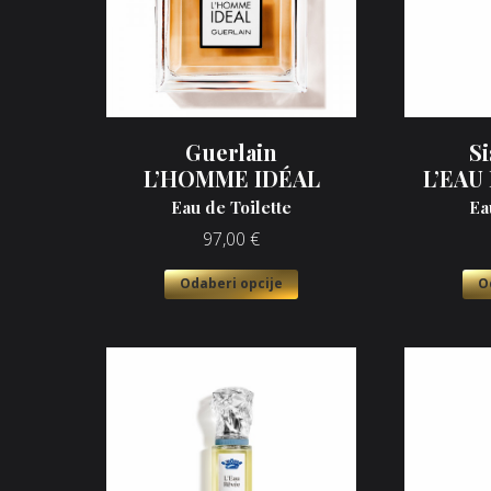
Guerlain
Si
L’HOMME IDÉAL
L’EAU
Eau de Toilette
Ea
97,00
€
Odaberi opcije
O