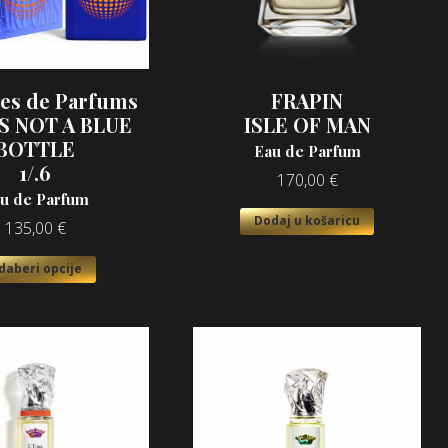
res de Parfums
FRAPIN
IS NOT A BLUE
ISLE OF MAN
BOTTLE
Eau de Parfum
1/.6
170,00
€
u de Parfum
Dodaj u košaricu
135,00
€
daberi opcije