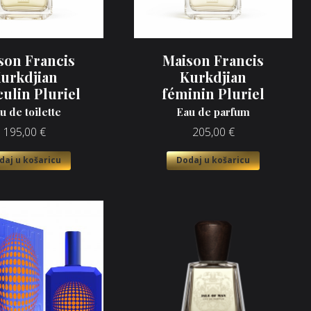
son Francis
Maison Francis
urkdjian
Kurkdjian
ulin Pluriel
féminin Pluriel
u de toilette
Eau de parfum
195,00
€
205,00
€
daj u košaricu
Dodaj u košaricu