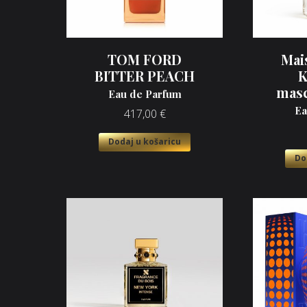
TOM FORD
Mai
BITTER PEACH
K
masc
Eau de Parfum
Ea
417,00
€
Dodaj u košaricu
Do