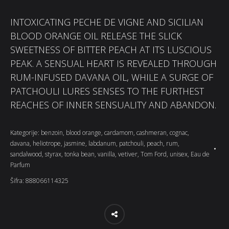
INTOXICATING PECHE DE VIGNE AND SICILIAN
BLOOD ORANGE OIL RELEASE THE SLICK
SWEETNESS OF BITTER PEACH AT ITS LUSCIOUS
PEAK. A SENSUAL HEART IS REVEALED THROUGH
RUM-INFUSED DAVANA OIL, WHILE A SURGE OF
PATCHOULI LURES SENSES TO THE FURTHEST
REACHES OF INNER SENSUALITY AND ABANDON.
Kategorije:
benzoin
,
blood orange
,
cardamom
,
cashmeran
,
cognac
,
davana
,
heliotrope
,
jasmine
,
labdanum
,
patchouli
,
peach
,
rum
,
sandalwood
,
styrax
,
tonka bean
,
vanilla
,
vetiver
,
Tom Ford
,
unisex
,
Eau de
Parfum
Šifra:
888066114325