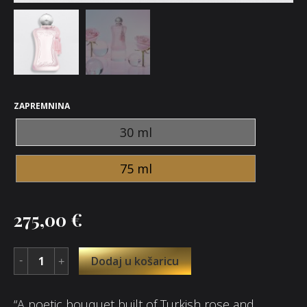
ZAPREMNINA
30 ml
75 ml
275,00
€
Dodaj u košaricu
“A poetic bouquet built of Turkish rose and