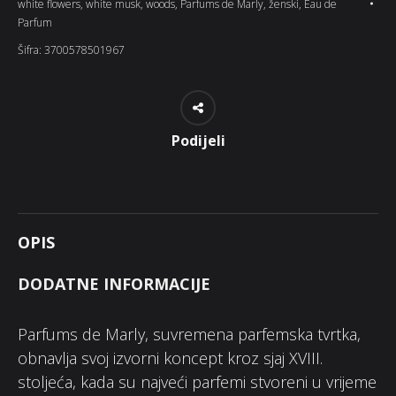
white flowers
,
white musk
,
woods
,
Parfums de Marly
,
ženski
,
Eau de
Parfum
Šifra:
3700578501967
Podijeli
OPIS
DODATNE INFORMACIJE
Parfums de Marly, suvremena parfemska tvrtka,
obnavlja svoj izvorni koncept kroz sjaj XVIII.
stoljeća, kada su najveći parfemi stvoreni u vrijeme