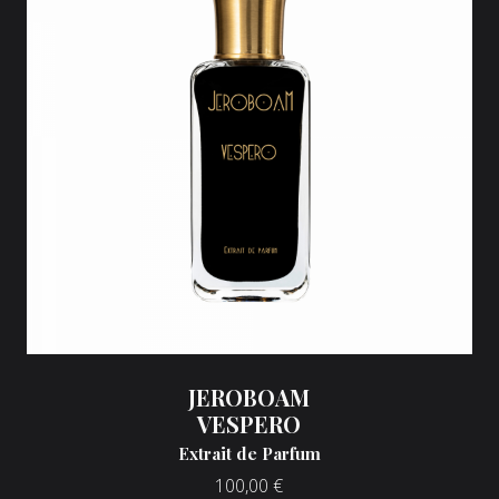
JEROBOAM
VESPERO
Extrait de Parfum
100,00
€