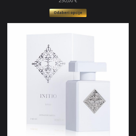
250,00
€
Odaberi opcije