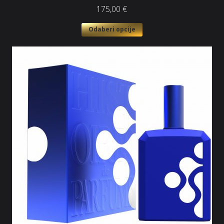
175,00
€
Odaberi opcije