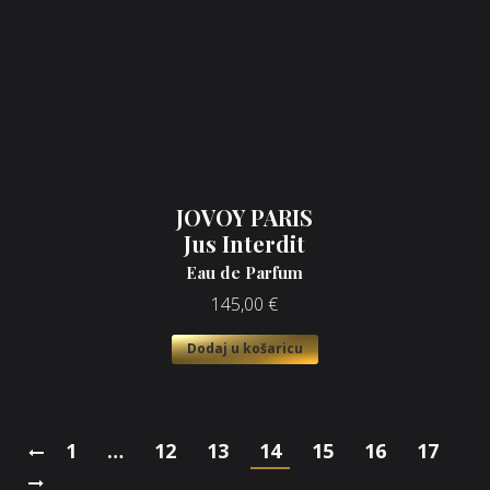
JOVOY PARIS
Jus Interdit
Eau de Parfum
145,00
€
Dodaj u košaricu
1
…
12
13
14
15
16
17