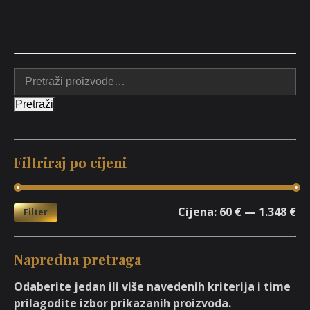
Pretraži
Filtriraj po cijeni
Cijena:
60 €
—
1.348 €
Filter
Napredna pretraga
Odaberite jedan ili više navedenih kriterija i time
prilagodite izbor prikazanih proizvoda.