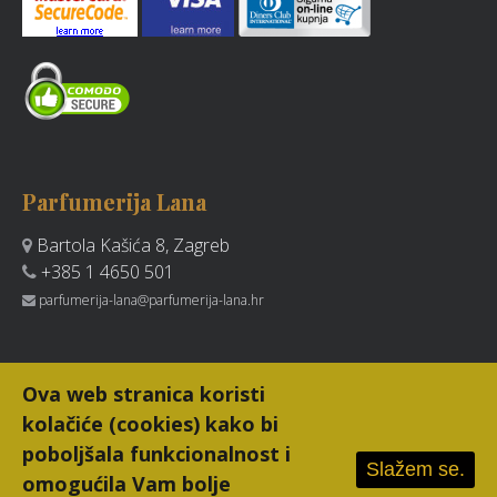
Parfumerija Lana
Bartola Kašića 8, Zagreb
+385 1 4650 501
parfumerija-lana@parfumerija-lana.hr
Ova web stranica koristi
kolačiće (cookies) kako bi
poboljšala funkcionalnost i
Slažem se.
omogućila Vam bolje