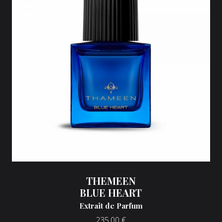
THEMEEN
BLUE HEART
Extrait de Parfum
235,00
€