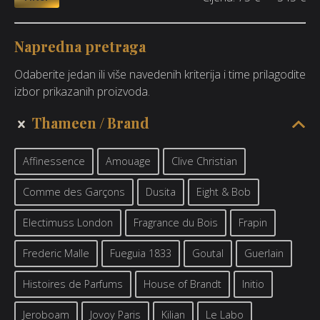
Napredna pretraga
Odaberite jedan ili više navedenih kriterija i time prilagodite
izbor prikazanih proizvoda.
Thameen
Brand
Affinessence
Amouage
Clive Christian
Comme des Garçons
Dusita
Eight & Bob
Electimuss London
Fragrance du Bois
Frapin
Frederic Malle
Fueguia 1833
Goutal
Guerlain
Histoires de Parfums
House of Brandt
Initio
Jeroboam
Jovoy Paris
Kilian
Le Labo