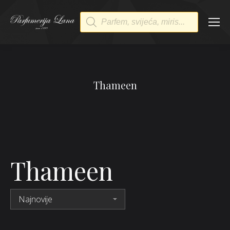
Products
search
Thameen
Thameen