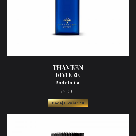
THAMEEN
RIVIERE
Body lotion
75,00
€
Dodaj u košaricu