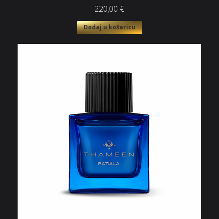
220,00
€
Dodaj u košaricu