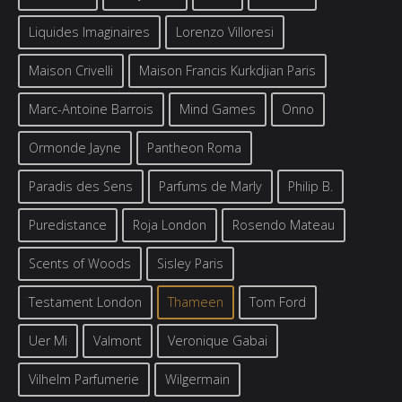
Liquides Imaginaires
Lorenzo Villoresi
Maison Crivelli
Maison Francis Kurkdjian Paris
Marc-Antoine Barrois
Mind Games
Onno
Ormonde Jayne
Pantheon Roma
Paradis des Sens
Parfums de Marly
Philip B.
Puredistance
Roja London
Rosendo Mateau
Scents of Woods
Sisley Paris
Testament London
Thameen
Tom Ford
Uer Mi
Valmont
Veronique Gabai
Vilhelm Parfumerie
Wilgermain