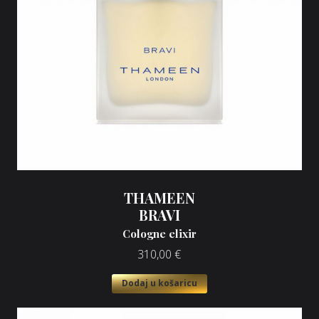
THAMEEN
BRAVI
Cologne elixir
310,00
€
Dodaj u košaricu