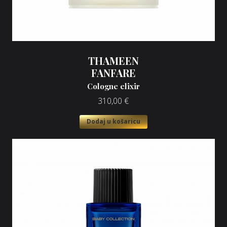
THAMEEN
FANFARE
Cologne elixir
310,00
€
Dodaj u košaricu