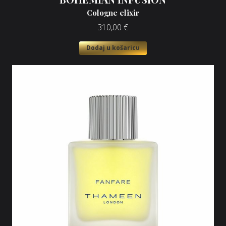
Cologne elixir
310,00
€
Dodaj u košaricu