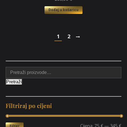
Dodaj u košaricu
1
2
Pretraži
Filtriraj po cijeni
Cijena:
75 €
—
345 €
Filter