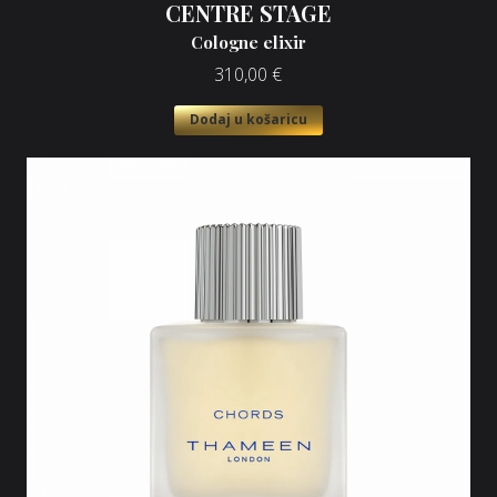
CENTRE STAGE
Cologne elixir
310,00
€
Dodaj u košaricu