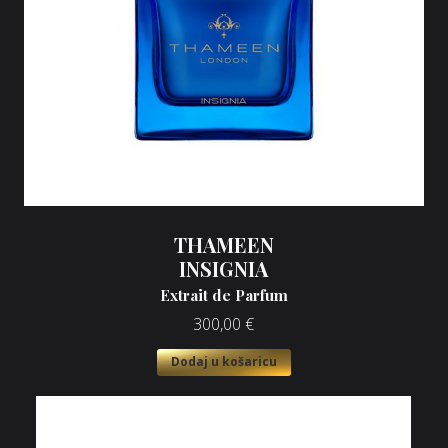
THAMEEN
INSIGNIA
Extrait de Parfum
300,00
€
Dodaj u košaricu