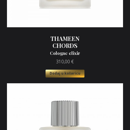
THAMEEN
CHORDS
Cologne elixir
310,00
€
Dodaj u košaricu