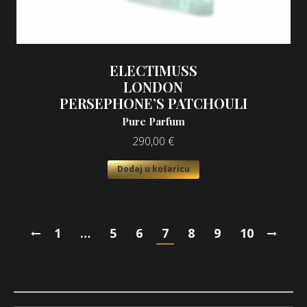
ELECTIMUSS
LONDON
PERSEPHONE’S PATCHOULI
Pure Parfum
290,00
€
Dodaj u košaricu
1
…
5
6
7
8
9
10