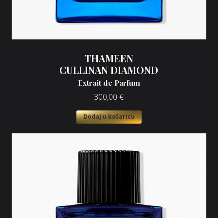
THAMEEN
CULLINAN DIAMOND
Extrait de Parfum
300,00
€
Dodaj u košaricu