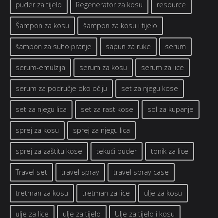
puder za tijelo
Regenerator za kosu
resource
Šampon za kosu
šampon za kosu i tijelo
šampon za suho pranje
sapun za ruke
serum
serum-emulzija
serum za kosu
serum za lice
serum za područje oko očiju
set za njegu kose
set za njegu lica
set za rast kose
sol za kupanje
sprej za kosu
sprej za njegu lica
sprej za zaštitu kose
tekući puder
tonik za lice
Travel set
travel spray
travel spray case
tretman za kosu
tretman za lice
ulje za kosu
ulje za lice
ulje za tijelo
Ulje za tijelo i kosu