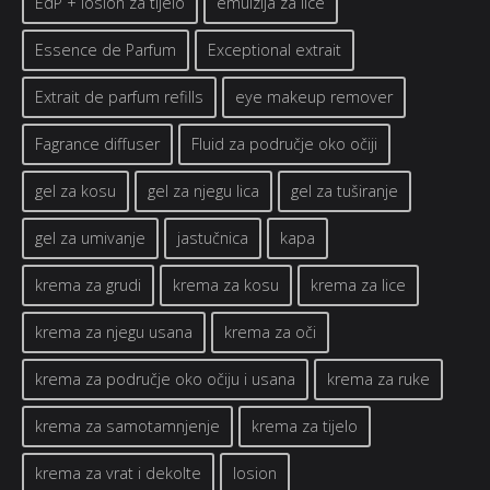
EdP + losion za tijelo
emulzija za lice
Essence de Parfum
Exceptional extrait
Extrait de parfum refills
eye makeup remover
Fagrance diffuser
Fluid za područje oko očiji
gel za kosu
gel za njegu lica
gel za tuširanje
gel za umivanje
jastučnica
kapa
krema za grudi
krema za kosu
krema za lice
krema za njegu usana
krema za oči
krema za područje oko očiju i usana
krema za ruke
krema za samotamnjenje
krema za tijelo
krema za vrat i dekolte
losion