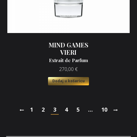
MIND GAMES
VIERI
Extrait de Parfum
270,00
€
Dodaj u košaricu
1
2
3
4
5
…
10