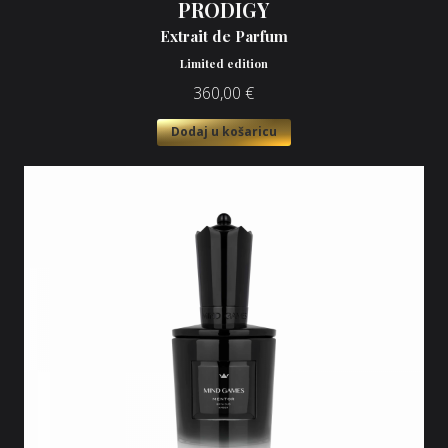
PRODIGY
Extrait de Parfum
Limited edition
360,00
€
Dodaj u košaricu