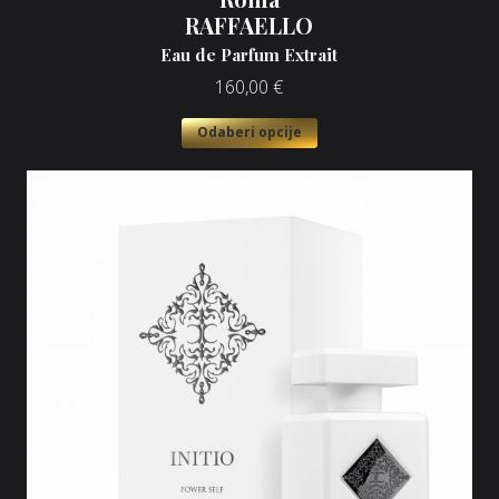
RAFFAELLO
Eau de Parfum Extrait
160,00
€
Odaberi opcije