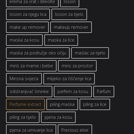
krema za vrat i dekolte
losion
losion za njegu lica
losion za tijelo
make up remover
makeup remover
maska za kosu
maska za lice
maska za područje oko očiju
maslac za tijelo
miris za mame i bebe
miris za prostor
Mirisna svijeća
mlijeko za čiščenje lica
odstranjivač šminke
parfem za kosu
Parfum
Perfume extract
piling-maska
piling za lice
piling za tijelo
pjena za kosu
pjena za umivanje lica
Precious elixir