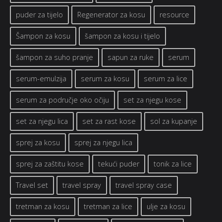
puder za tijelo
Regenerator za kosu
resource
Šampon za kosu
šampon za kosu i tijelo
šampon za suho pranje
sapun za ruke
serum
serum-emulzija
serum za kosu
serum za lice
serum za područje oko očiju
set za njegu kose
set za njegu lica
set za rast kose
sol za kupanje
sprej za kosu
sprej za njegu lica
sprej za zaštitu kose
tekući puder
tonik za lice
Travel set
travel spray
travel spray case
tretman za kosu
tretman za lice
ulje za kosu