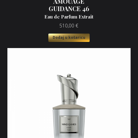
AMOUAGE
GUIDANCE 46
Eau de Parfum Extrait
510,00
€
Dodaj u košaricu