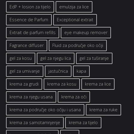
EdP + losion za tijelo
emulzija za lice
Essence de Parfum
Exceptional extrait
Extrait de parfum refills
eye makeup remover
Fagrance diffuser
Fluid za područje oko očiji
gel za kosu
gel za njegu lica
gel za tuširanje
gel za umivanje
jastučnica
kapa
krema za grudi
krema za kosu
krema za lice
krema za njegu usana
krema za oči
krema za područje oko očiju i usana
krema za ruke
krema za samotamnjenje
krema za tijelo