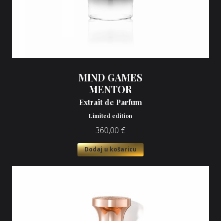
MIND GAMES
MENTOR
Extrait de Parfum
Limited edition
360,00
€
Dodaj u košaricu