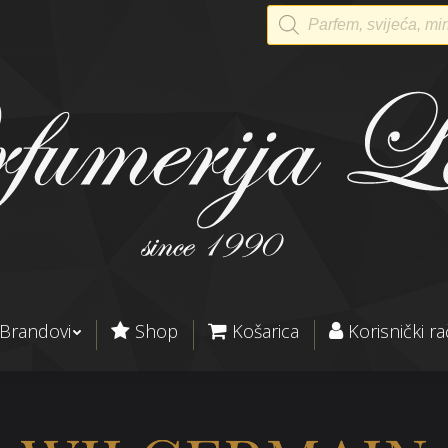
Products
search
Brandovi
Shop
Košarica
Korisnički r