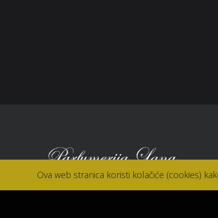
Zaštita potrošača
Sho
Reklamacije
Kori
Kolačići (cookies)
Nov
Kon
Ova web stranica koristi kolačiće (cookies) ka