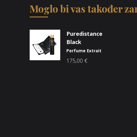
Moglo bi vas također zan
Puredistance
Black
Perfume Extrait
175,00
€
Opći uvjeti poslovanja
O n
Načini plaćanja
Nic