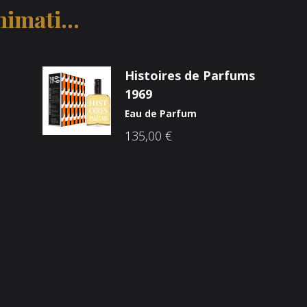
imati...
Histoires de Parfums
1969
Eau de Parfum
135,00
€
Društvene mreže
ama
he Brandovi