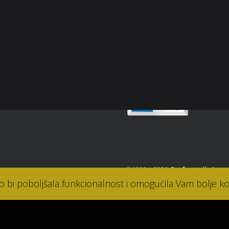
p
snički račun
Sigurnost plaćanja
osti
takt
© 1990. - 2026.
Parfumerija Lana
ko bi poboljšala funkcionalnost i omogućila Vam bolje ko