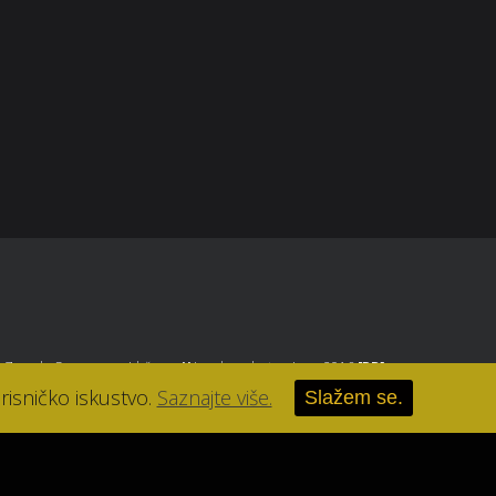
parfumerija-lana@parfumerija-lana.hr
, Zagreb
. Sva prava pridržana.
//
Izrada web stranice u 2016
[RB]
.
risničko iskustvo.
Saznajte više.
Slažem se.