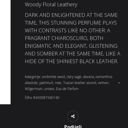
Woody Floral Leathery
DARK AND ENLIGHTENED AT THE SAME
TIME, THIS STUNNING PERFUME PLAYS
WITH CONTRASTS LIKE NO OTHER: A
FRAGRANT CHIAROSCURO, BOTH
ENIGMATIC AND ELEGANT, GLISTENING
AND SOMBER AT THE SAME TIME, LIKE A
HIDE OF THE SHINIEST BLACK LEATHER.
Kategorije:
ambrette seed
,
clary sage
,
davana
,
osmanthus
absolute
,
patchouli
,
rose
,
Tuscan leather accord
,
vetiver
,
Wilgermain
,
unisex
,
Eau de Parfum
Šifra:
8436587660160
Podijeli