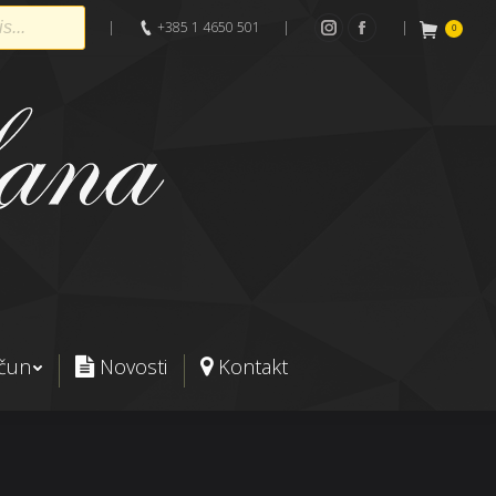
|
+385 1 4650 501
|
|
0
Instagram
Facebook
ačun
Novosti
Kontakt