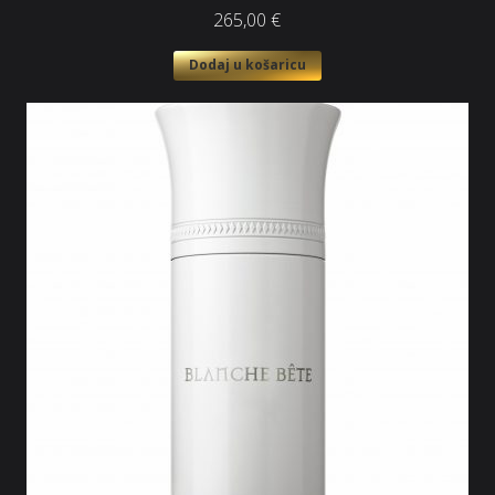
265,00
€
Dodaj u košaricu