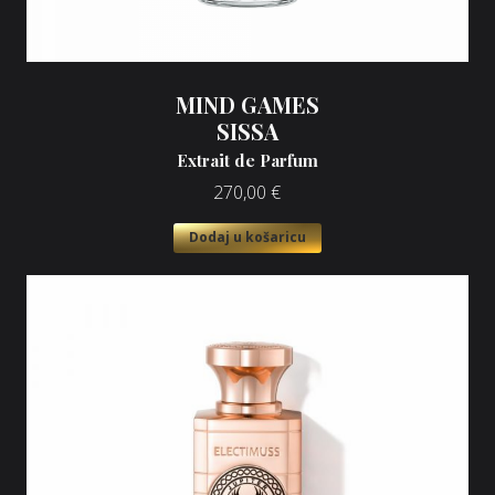
MIND GAMES
SISSA
Extrait de Parfum
270,00
€
Dodaj u košaricu