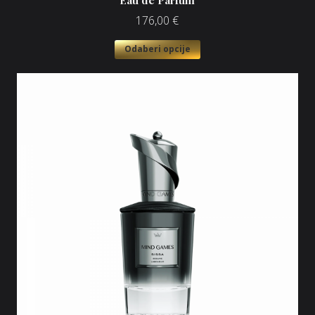
Eau de Parfum
176,00
€
Odaberi opcije