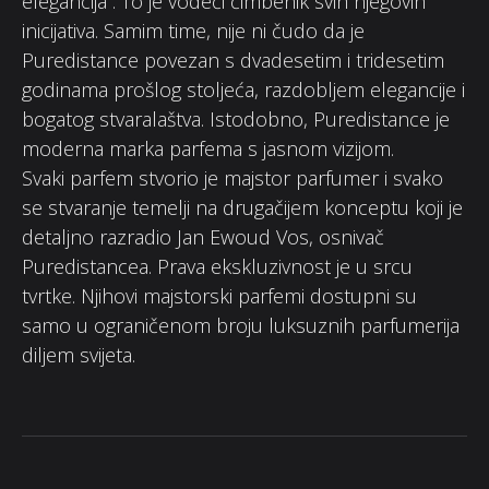
elegancija”. To je vodeći čimbenik svih njegovih
inicijativa. Samim time, nije ni čudo da je
Puredistance povezan s dvadesetim i tridesetim
godinama prošlog stoljeća, razdobljem elegancije i
bogatog stvaralaštva. Istodobno, Puredistance je
moderna marka parfema s jasnom vizijom.
Svaki parfem stvorio je majstor parfumer i svako
se stvaranje temelji na drugačijem konceptu koji je
detaljno razradio Jan Ewoud Vos, osnivač
Puredistancea. Prava ekskluzivnost je u srcu
tvrtke. Njihovi majstorski parfemi dostupni su
samo u ograničenom broju luksuznih parfumerija
diljem svijeta.