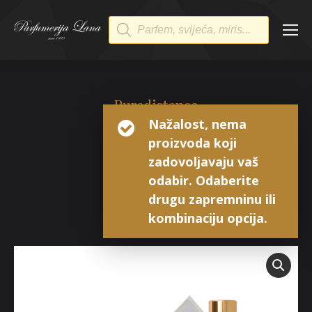
Products
search
Puredistance
Nažalost, nema
I
proizvoda koji
Perfume Extrait
zadovoljavaju vaš
odabir. Odaberite
drugu zapremninu ili
kombinaciju opcija.