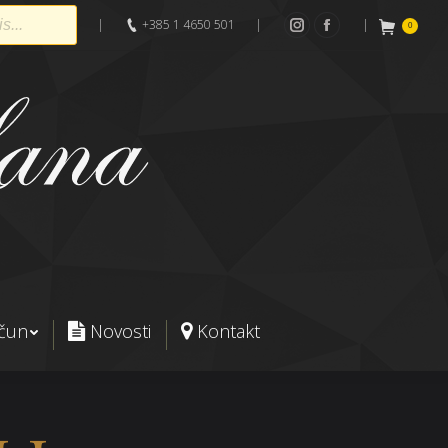
|
+385 1 4650 501
|
|
0
Instagram
Facebook
ačun
Novosti
Kontakt