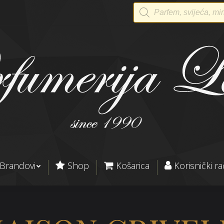
Products
search
Brandovi
Shop
Košarica
Korisnički r