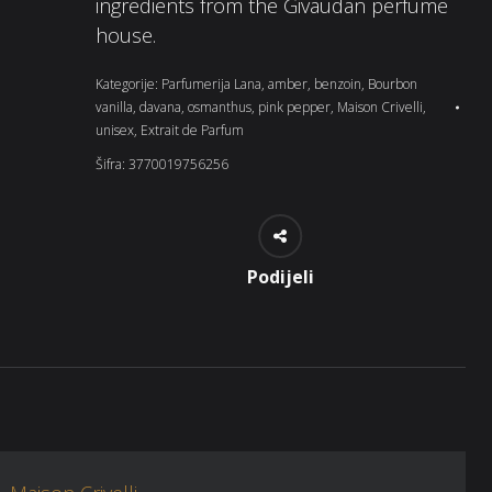
ingredients from the Givaudan perfume
house.
Kategorije:
Parfumerija Lana
,
amber
,
benzoin
,
Bourbon
vanilla
,
davana
,
osmanthus
,
pink pepper
,
Maison Crivelli
,
unisex
,
Extrait de Parfum
Šifra:
3770019756256
Podijeli