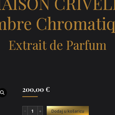
AISON CRIVEL
bre Chromati
Extrait de Parfum
200,00
€
Dodaj u košaricu