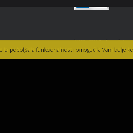
© 1990. - 2026.
Parfumerija Lana
ko bi poboljšala funkcionalnost i omogućila Vam bolje ko