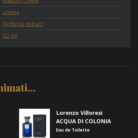
Maison Crivelli
unisex
Perfume extract
50 ml
imati...
Lorenzo Villoresi
ACQUA DI COLONIA
Eau de Toilette