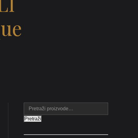
LI
que
Pretraži