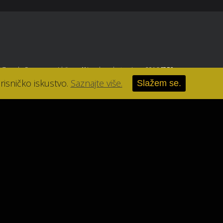
, Zagreb
. Sva prava pridržana.
//
Izrada web stranice u 2016
[RB]
.
risničko iskustvo.
Saznajte više.
Slažem se.