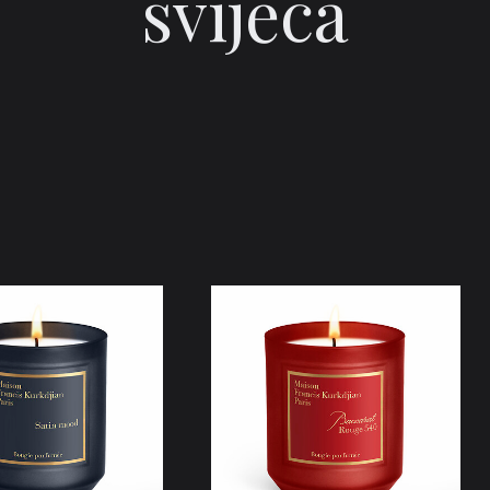
svijeća