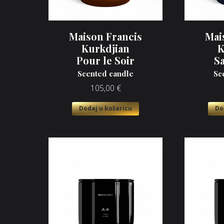
Maison Francis
Mai
Kurkdjian
K
Pour le Soir
S
Scented candle
Sc
105,00
€
Dodaj u košaricu
Do