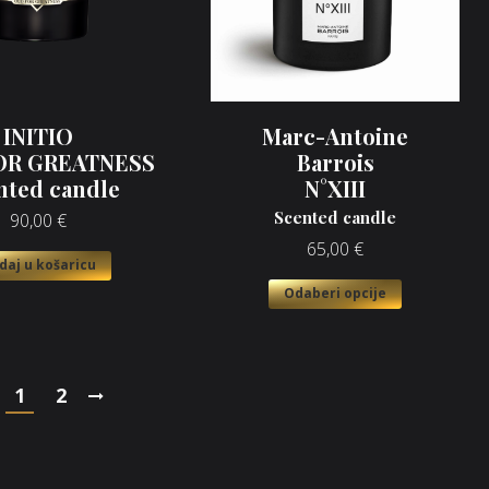
INITIO
Marc-Antoine
OR GREATNESS
Barrois
nted candle
N°XIII
Scented candle
90,00
€
65,00
€
daj u košaricu
Odaberi opcije
1
2