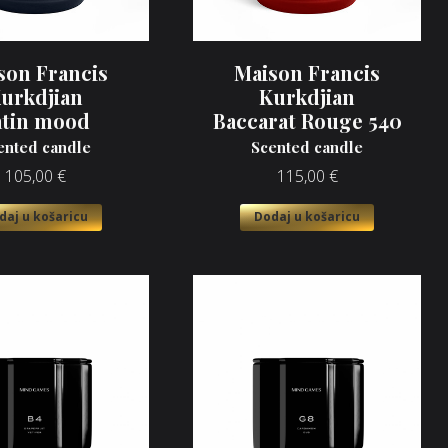
son Francis
Maison Francis
urkdjian
Kurkdjian
atin mood
Baccarat Rouge 540
ented candle
Scented candle
105,00
€
115,00
€
daj u košaricu
Dodaj u košaricu