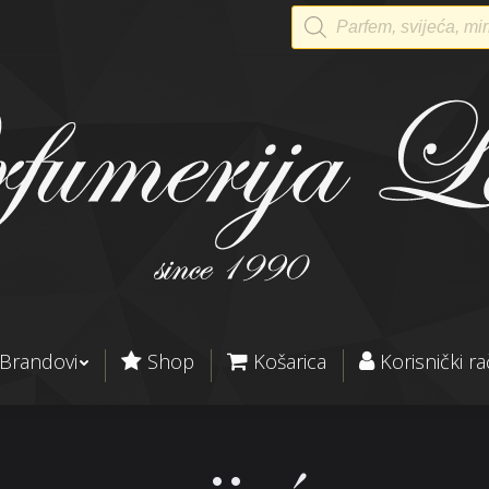
Products
search
Brandovi
Shop
Košarica
Korisnički r