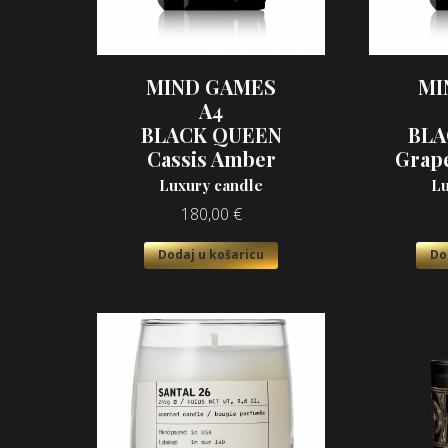
MIND GAMES
MI
A4
BLACK QUEEN
BLA
Cassis Amber
Grape
Luxury candle
Lu
180,00
€
Dodaj u košaricu
Do