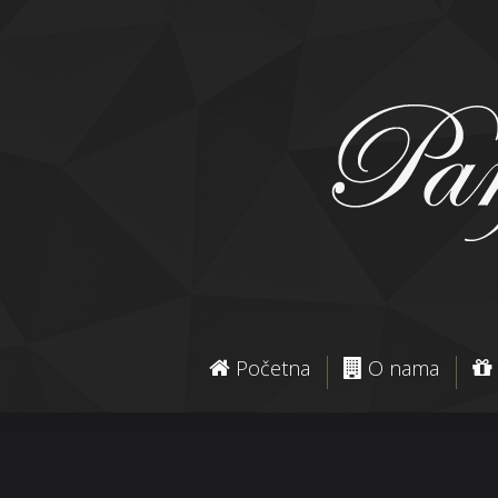
Početna
O nama