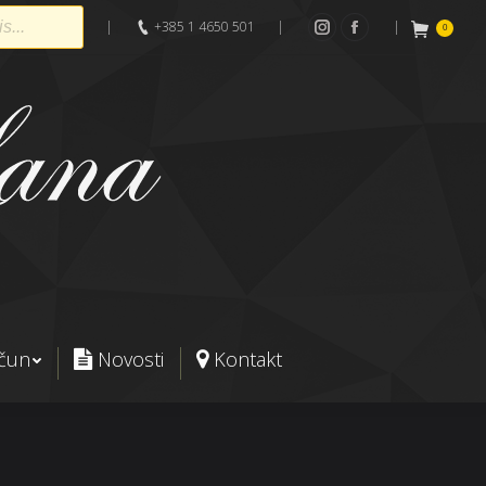
|
+385 1 4650 501
|
|
0
Instagram
Facebook
ačun
Novosti
Kontakt