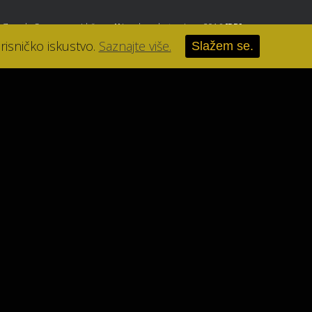
, Zagreb
. Sva prava pridržana.
//
Izrada web stranice u 2016
[RB]
.
risničko iskustvo.
Saznajte više.
Slažem se.