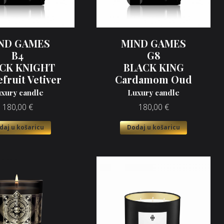
ND GAMES
MIND GAMES
B4
G8
CK KNIGHT
BLACK KING
fruit Vetiver
Cardamom Oud
xury candle
Luxury candle
180,00
€
180,00
€
daj u košaricu
Dodaj u košaricu