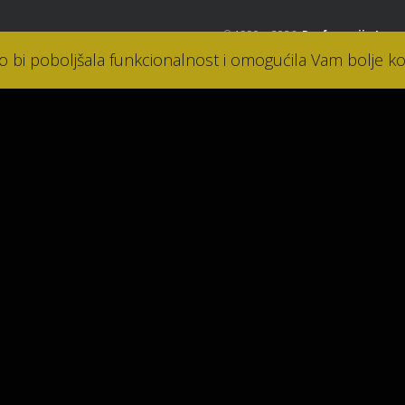
© 1990. - 2026.
Parfumerija Lana
ko bi poboljšala funkcionalnost i omogućila Vam bolje ko