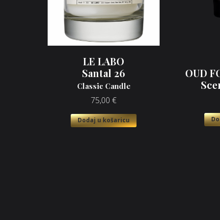
LE LABO
Santal 26
OUD F
Sce
Classic Candle
75,00
€
Do
Dodaj u košaricu