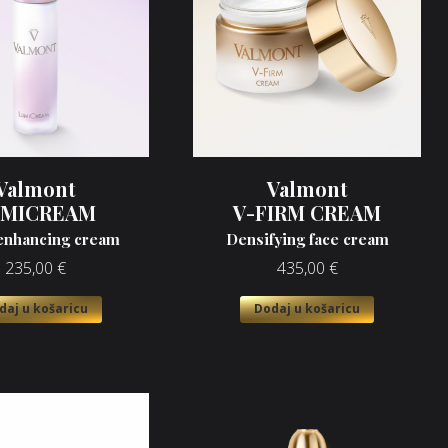
Valmont
Valmont
UMICREAM
V-FIRM CREAM
enhancing cream
Densifying face cream
235,00
€
435,00
€
daj u košaricu
Dodaj u košaricu