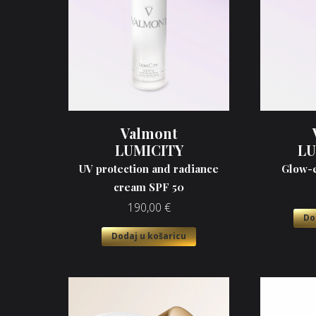
Valmont
LUMICITY
L
UV protection and radiance
Glow-
cream SPF 50
190,00
€
Do
Dodaj u košaricu