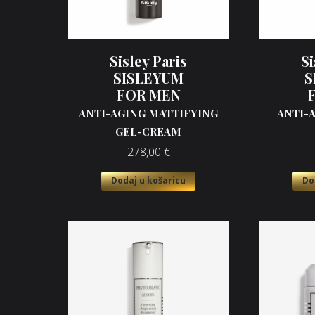
Sisley Paris
Si
SISLEYUM
S
FOR MEN
ANTI-AGING MATTIFYING
ANTI-
GEL-CREAM
278,00
€
Dodaj u košaricu
Do