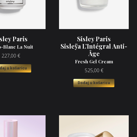
sley Paris
Sisley Paris
Sisleÿa L’Intégral Anti-
o-Blanc La Nuit
Âge
227,00
€
Fresh Gel Cream
daj u košaricu
525,00
€
Dodaj u košaricu