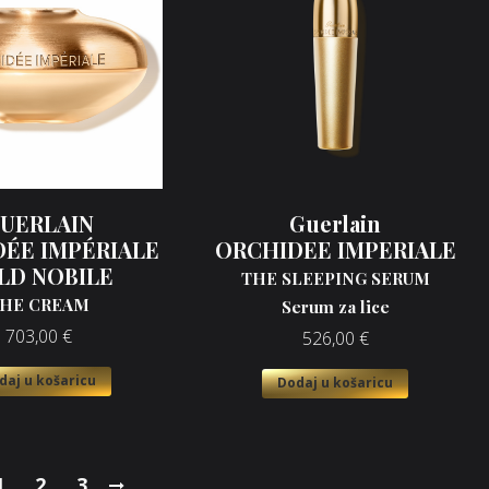
UERLAIN
Guerlain
ÉE IMPÉRIALE
ORCHIDEE IMPERIALE
LD NOBILE
THE SLEEPING SERUM
HE CREAM
Serum za lice
703,00
€
526,00
€
daj u košaricu
Dodaj u košaricu
1
2
3