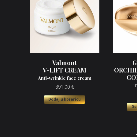
Valmont
G
V-LIFT CREAM
ORCHID
GO
Anti-wrinkle face cream
T
391,00
€
Dodaj u košaricu
Do