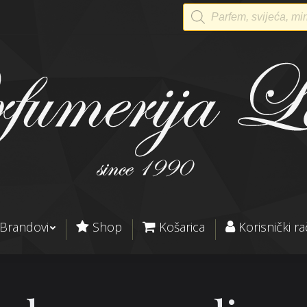
Products
search
Brandovi
Shop
Košarica
Korisnički r