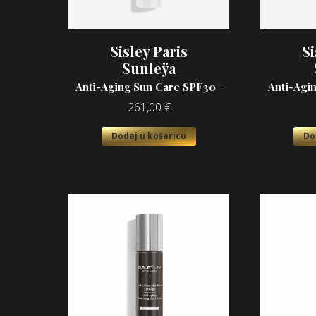
Sisley Paris
Si
Sunleÿa
Anti-Aging Sun Care SPF30+
Anti-Agi
261,00
€
Dodaj u košaricu
Do