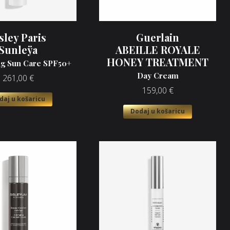
sley Paris
Guerlain
Sunleÿa
ABEILLE ROYALE
HONEY TREATMENT
ng Sun Care SPF50+
Day Cream
261,00
€
159,00
€
daj u košaricu
Dodaj u košaricu