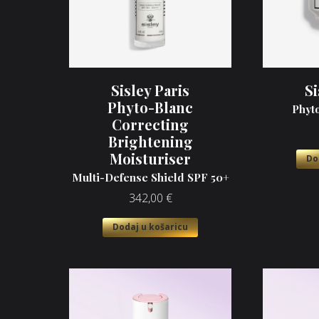
Sisley Paris
Si
Phyto-Blanc
Phyt
Correcting
Brightening
Moisturiser
Do
Multi-Defense Shield SPF 50+
342,00
€
Dodaj u košaricu