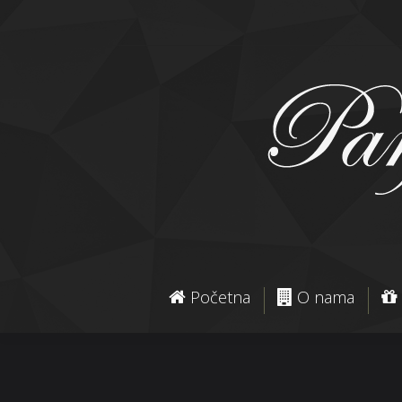
Početna
O nama