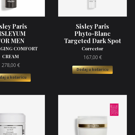
sley Paris
Sisley Paris
ISLEYUM
Phyto-Blanc
FOR MEN
Targeted Dark Spot
AGING COMFORT
Corrector
CREAM
167,00
€
278,00
€
Dodaj u košaricu
daj u košaricu