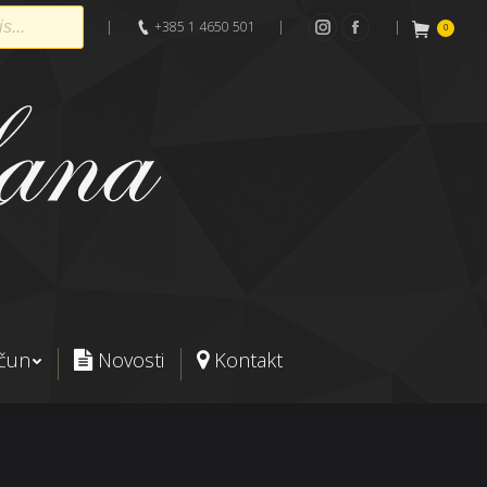
|
+385 1 4650 501
|
|
0
Instagram
Facebook
ačun
Novosti
Kontakt