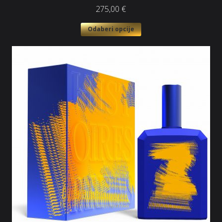
275,00
€
Odaberi opcije