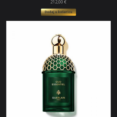
212,00
€
Dodaj u košaricu