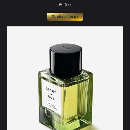
95,00
€
Odaberi opcije