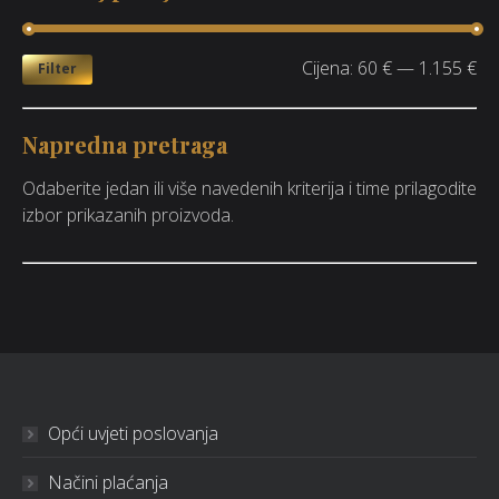
Cijena:
60 €
—
1.155 €
Filter
Napredna pretraga
Odaberite jedan ili više navedenih kriterija i time prilagodite
izbor prikazanih proizvoda.
Opći uvjeti poslovanja
Načini plaćanja