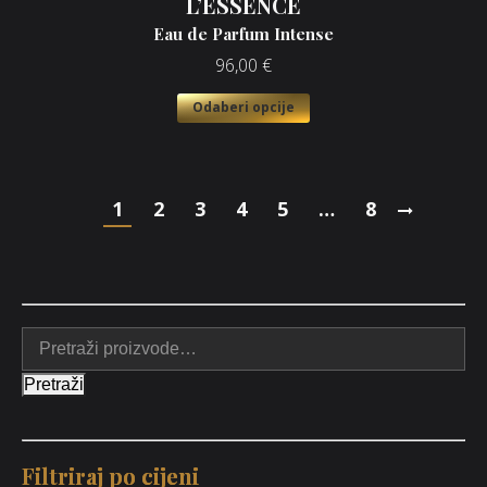
L’ESSENCE
Eau de Parfum Intense
96,00
€
Odaberi opcije
1
2
3
4
5
…
8
Pretraži
Filtriraj po cijeni