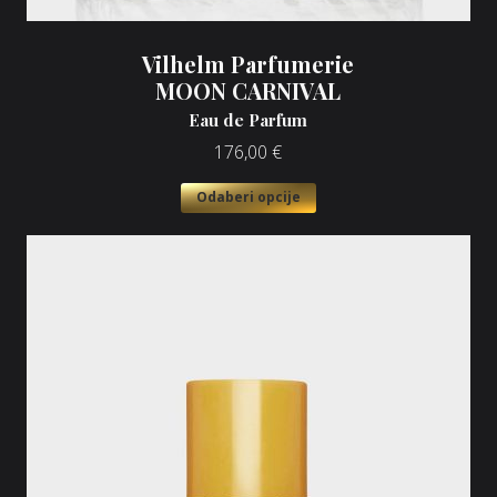
Vilhelm Parfumerie
MOON CARNIVAL
Eau de Parfum
176,00
€
Odaberi opcije