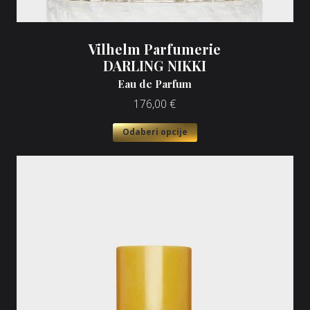
Vilhelm Parfumerie
DARLING NIKKI
Eau de Parfum
176,00
€
Odaberi opcije