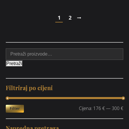
1
2
Pretraži
Filtriraj po cijeni
Cijena:
176 €
—
300 €
Filter
Napredna pretraga