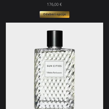
176,00
€
Odaberi opcije