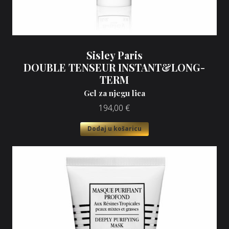
Sisley Paris
DOUBLE TENSEUR INSTANT&LONG-
TERM
Gel za njegu lica
194,00
€
Dodaj u košaricu