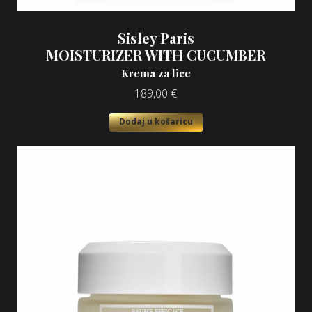
Sisley Paris
MOISTURIZER WITH CUCUMBER
Krema za lice
189,00
€
Dodaj u košaricu