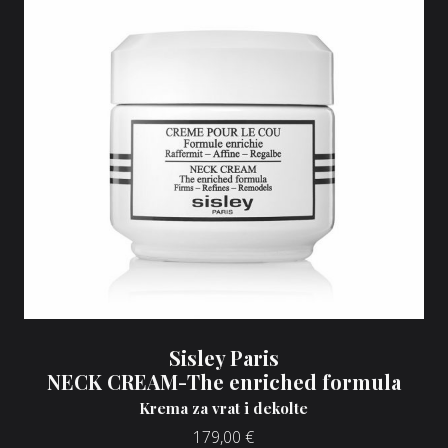
Sisley Paris
NECK CREAM-The enriched formula
Krema za vrat i dekolte
179,00
€