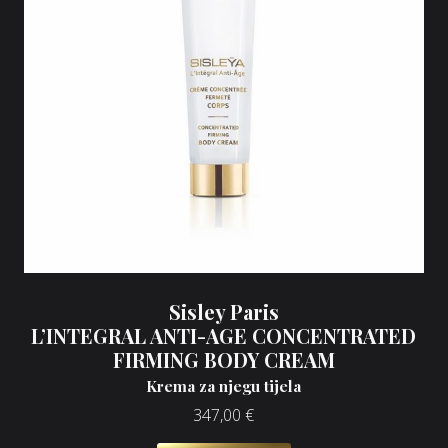
Sisley Paris
L’INTEGRAL ANTI-AGE CONCENTRATED
FIRMING BODY CREAM
Krema za njegu tijela
347,00
€