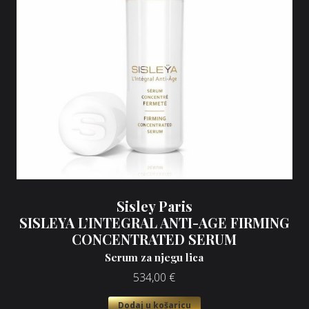
Sisley Paris
SISLEYA L’INTEGRAL ANTI-AGE FIRMING
CONCENTRATED SERUM
Serum za njegu lica
534,00
€
Dodaj u košaricu