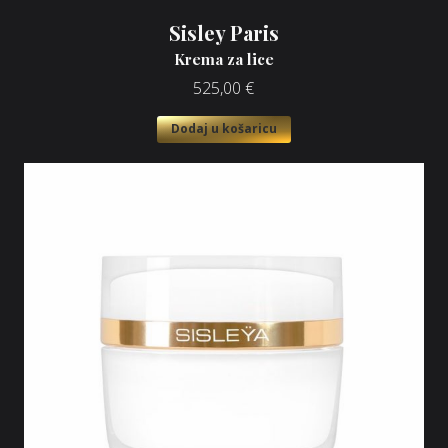
Sisley Paris
Krema za lice
525,00
€
Dodaj u košaricu