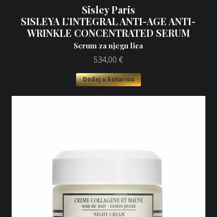
Sisley Paris
SISLEYA L’INTEGRAL ANTI-AGE ANTI-
WRINKLE CONCENTRATED SERUM
Serum za njegu lica
534,00
€
Dodaj u košaricu