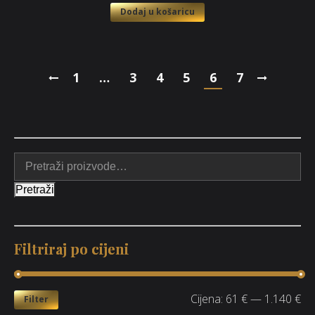
Dodaj u košaricu
1
…
3
4
5
6
7
Pretraži
Filtriraj po cijeni
Cijena:
61 €
—
1.140 €
Filter