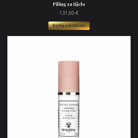
Piling za tijelo
131,00
€
Dodaj u košaricu