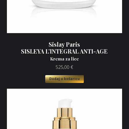
Sislay Paris
SISLEYA L’INTEGRAL ANTI-AGE
Krema za lice
525,00
€
Dodaj u košaricu