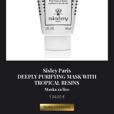
Sisley Paris
DEEPLY PURIFYING MASK WITH
TROPICAL RESINS
Maska za lice
134,00
€
Dodaj u košaricu