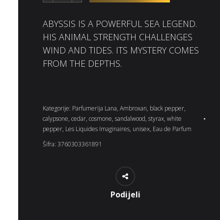
ABYSSIS IS A POWERFUL SEA LEGEND.
HIS ANIMAL STRENGTH CHALLENGES
WIND AND TIDES. ITS MYSTERY COMES
FROM THE DEPTHS.
Kategorije:
Parfumerija Lana
,
Ambroxan
,
black pepper
,
calypsone
,
cedar
,
cosmone
,
sandalwood
,
styrax
,
white
pepper
,
Les Liquides Imaginaires
,
unisex
,
Eau de Parfum
Šifra:
3760303361891
Podijeli