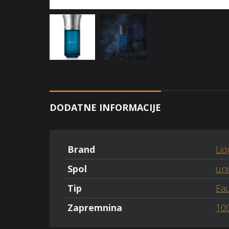
DODATNE INFORMACIJE
Brand
Liq
Spol
un
Tip
Ea
Zapremnina
10