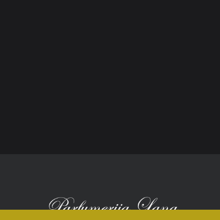
Opći uvjeti poslovanja
O n
Načini plaćanja
Nic
Zaštita potrošača
Sho
Reklamacije
Kori
Kolačići (cookies)
Nov
Kon