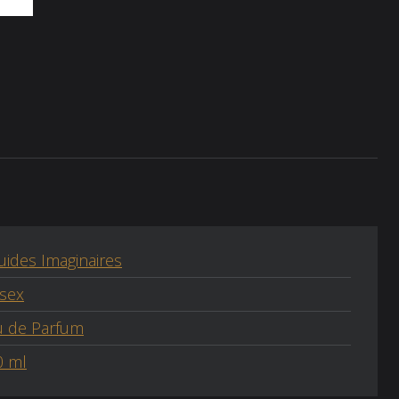
uides Imaginaires
isex
u de Parfum
0 ml