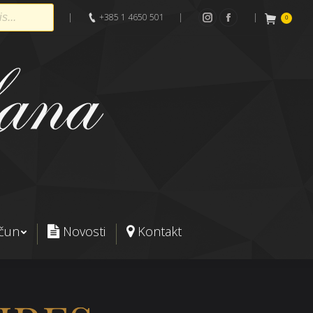
|
+385 1 4650 501
|
|
0
Instagram
Facebook
ačun
Novosti
Kontakt