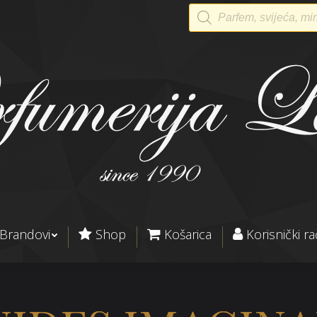
Products
search
Brandovi
Shop
Košarica
Korisnički r