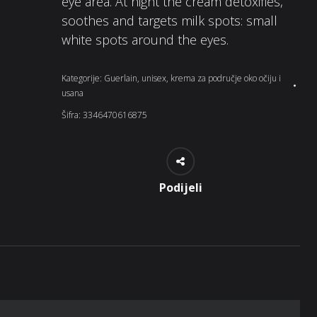
eye area. At night the cream detoxifies,
soothes and targets milk spots: small
white spots around the eyes.
Kategorije:
Guerlain
,
unisex
,
krema za područje oko očiju i
usana
Šifra:
3346470616875
Podijeli