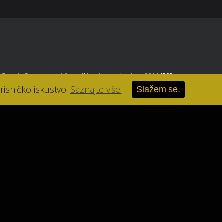
, Zagreb
. Sva prava pridržana.
//
Izrada web stranice u 2016
[RB]
.
risničko iskustvo.
Saznajte više.
Slažem se.