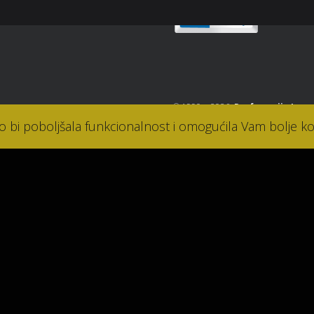
© 1990. - 2026.
Parfumerija Lana
ko bi poboljšala funkcionalnost i omogućila Vam bolje ko