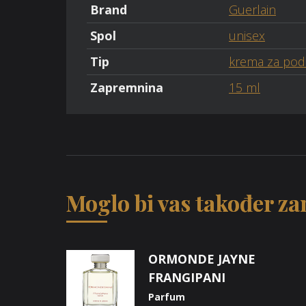
Brand
Guerlain
Spol
unisex
Tip
krema za podr
Zapremnina
15 ml
Moglo bi vas također zan
ORMONDE JAYNE
FRANGIPANI
Parfum