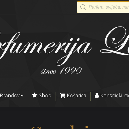
Products
search
Brandovi
Shop
Košarica
Korisnički r