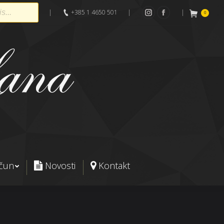
|
+385 1 4650 501
|
|
0
Instagram
Facebook
ačun
Novosti
Kontakt