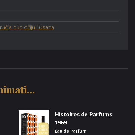
učje oko očiju i usana
imati...
Histoires de Parfums
1969
Eau de Parfum