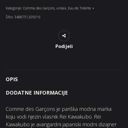
Kategorije:
Comme des Garçons
,
unisex
,
Eau de Toilette
Šifra:
3488751205016
Podijeli
OPIS
DODATNE INFORMACIJE
Comme des Garçons je pariška modna marka
koju vodi njezin vlasnik Rei Kawakubo. Rei
Kawakubo je avangardni japanski modni dizajner