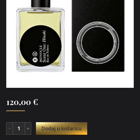
120,00
€
Dodaj u košaricu