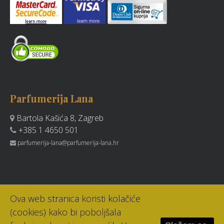
Parfumerija Lana
Bartola Kašića 8, Zagreb
+385 1 4650 501
parfumerija-lana@parfumerija-lana.hr
Ova web stranica koristi kolačiće
(cookies) kako bi poboljšala