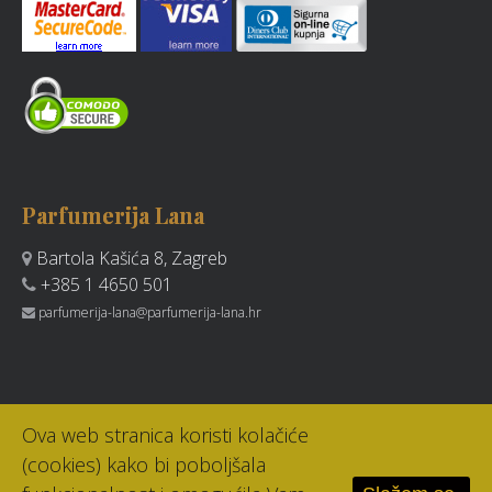
Parfumerija Lana
Bartola Kašića 8, Zagreb
+385 1 4650 501
parfumerija-lana@parfumerija-lana.hr
Ova web stranica koristi kolačiće
(cookies) kako bi poboljšala