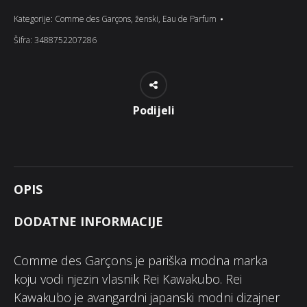
Kategorije:
Comme des Garçons
,
ženski
,
Eau de Parfum
Šifra:
3488752207286
Podijeli
OPIS
DODATNE INFORMACIJE
Comme des Garçons je pariška modna marka
koju vodi njezin vlasnik Rei Kawakubo. Rei
Kawakubo je avangardni japanski modni dizajner