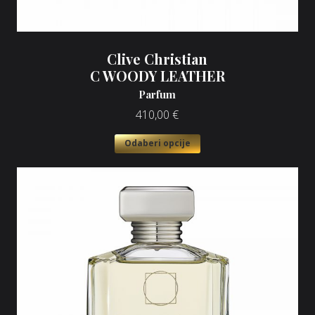
Clive Christian
C WOODY LEATHER
Parfum
410,00
€
Odaberi opcije