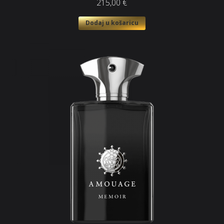
215,00
€
Dodaj u košaricu