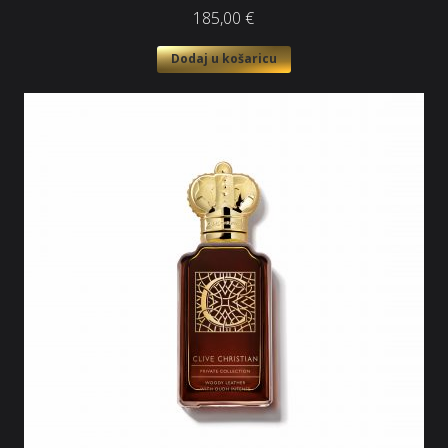
185,00
€
Dodaj u košaricu