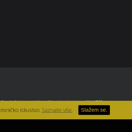
parfumerija-lana@parfumerija-lana.hr
, Zagreb
. Sva prava pridržana.
//
Izrada web stranice u 2016
[RB]
.
risničko iskustvo.
Saznajte više.
Slažem se.