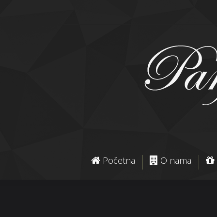
Početna
O nama