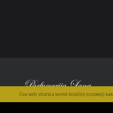
Zaštita potrošača
Sho
Reklamacije
Kori
Kolačići (cookies)
Nov
Kon
Ova web stranica koristi kolačiće (cookies) ka