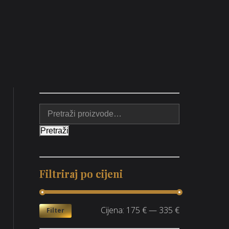
Pretraži
Filtriraj po cijeni
Cijena:
175 €
—
335 €
Filter