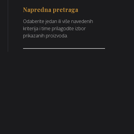
Napredna pretraga
Odaberite jedan ili više navedenih
kriterija i time prilagodite izbor
prikazanih proizvoda.