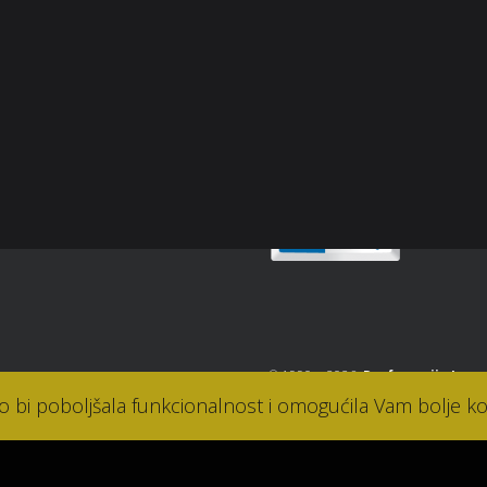
p
snički račun
Sigurnost plaćanja
osti
takt
© 1990. - 2026.
Parfumerija Lana
ko bi poboljšala funkcionalnost i omogućila Vam bolje ko