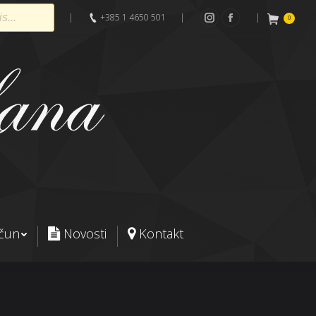
|
+385 1 4650 501
|
|
0
Instagram
Facebook
ačun
Novosti
Kontakt