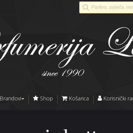
Products
search
Brandovi
Shop
Košarica
Korisnički r