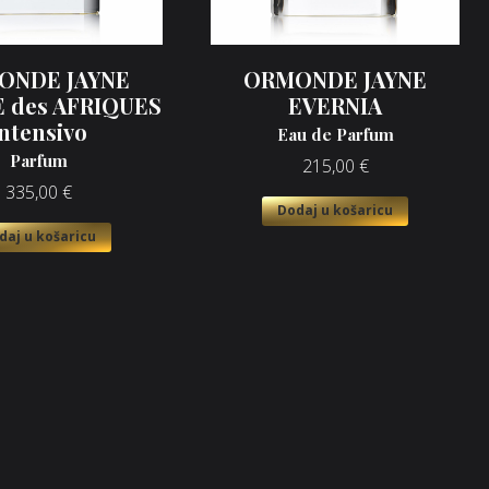
ONDE JAYNE
ORMONDE JAYNE
E des AFRIQUES
EVERNIA
ntensivo
Eau de Parfum
Parfum
215,00
€
335,00
€
Dodaj u košaricu
daj u košaricu