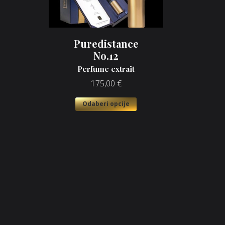
Puredistance
No.12
Perfume extrait
175,00
€
Odaberi opcije
Opći uvjeti poslovanja
O n
Načini plaćanja
Nic