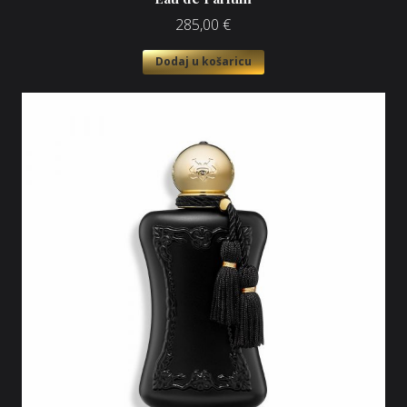
285,00
€
Dodaj u košaricu