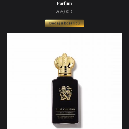
Parfum
265,00
€
Dodaj u košaricu