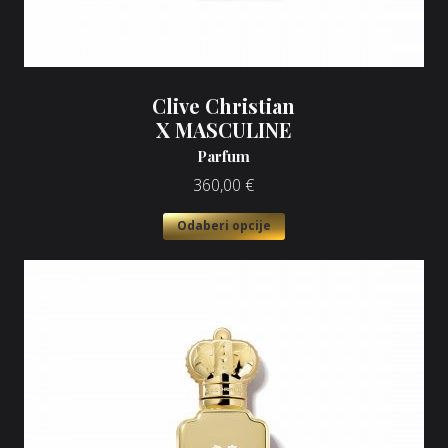
Clive Christian
X MASCULINE
Parfum
360,00
€
Odaberi opcije