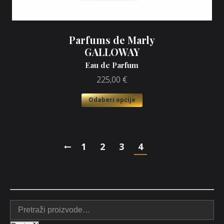
Parfums de Marly
GALLOWAY
Eau de Parfum
225,00
€
Odaberi opcije
1
2
3
4