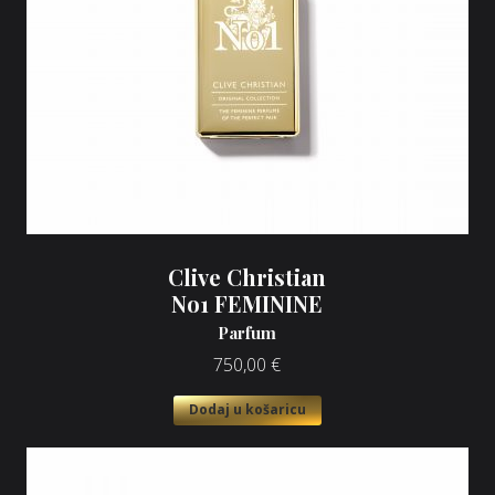
Clive Christian
No1 FEMININE
Parfum
750,00
€
Dodaj u košaricu