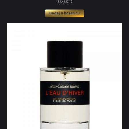
102,00
€
Dodaj u košaricu