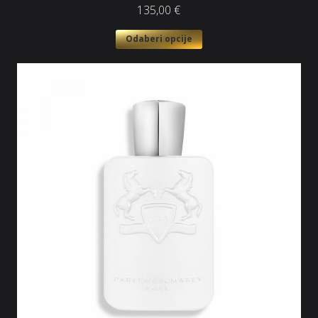
135,00
€
Odaberi opcije