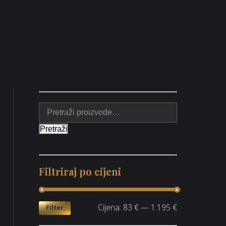
Pretraži
Filtriraj po cijeni
Cijena:
83 €
—
1.195 €
Filter