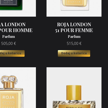
JA LONDON
ROJA LONDON
 POUR HOMME
51 POUR FEMME
Parfum
Parfum
505,00
€
515,00
€
daj u košaricu
Dodaj u košaricu