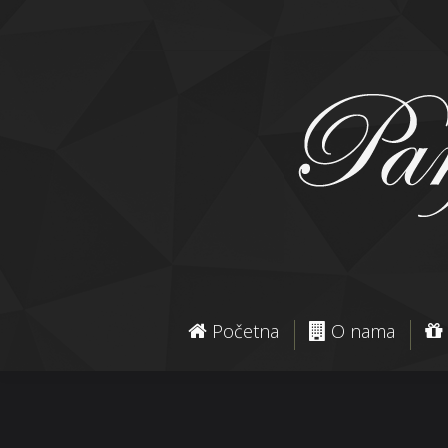
Početna
O nama