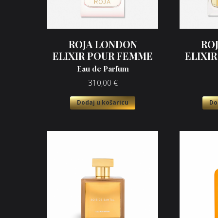
ROJA LONDON
RO
ELIXIR POUR FEMME
ELIXI
Eau de Parfum
310,00
€
Dodaj u košaricu
Do