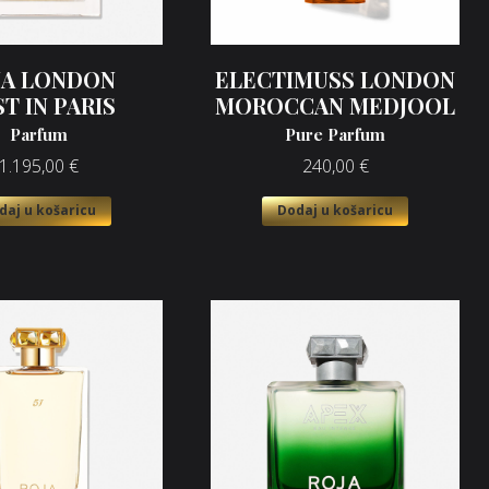
JA LONDON
ELECTIMUSS LONDON
T IN PARIS
MOROCCAN MEDJOOL
Parfum
Pure Parfum
1.195,00
€
240,00
€
daj u košaricu
Dodaj u košaricu