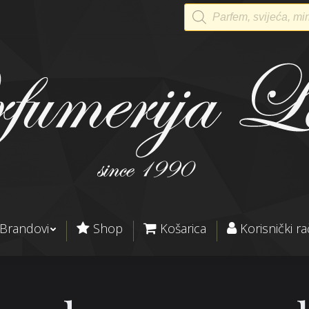
Products
search
Brandovi
Shop
Košarica
Korisnički r