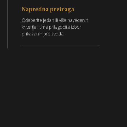
Napredna pretraga
Odaberite jedan ili više navedenih
kriterija i time prilagodite izbor
prikazanih proizvoda.