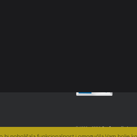
Društvene mreže
ama
he Brandovi
p
snički račun
Sigurnost plaćanja
osti
takt
© 1990. - 2026.
Parfumerija Lana
ko bi poboljšala funkcionalnost i omogućila Vam bolje ko