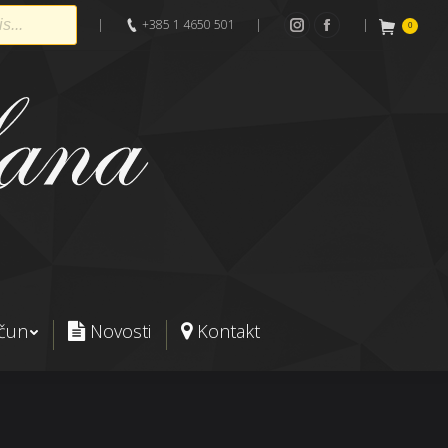
|
+385 1 4650 501
|
|
0
Instagram
Facebook
ačun
Novosti
Kontakt