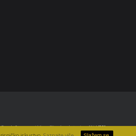
Parfumerija Lana
Bartola Kašića 8, Zagreb
+385 1 4650 501
parfumerija-lana@parfumerija-lana.hr
, Zagreb
. Sva prava pridržana.
//
Izrada web stranice u 2016
[RB]
.
risničko iskustvo.
Saznajte više.
Slažem se.