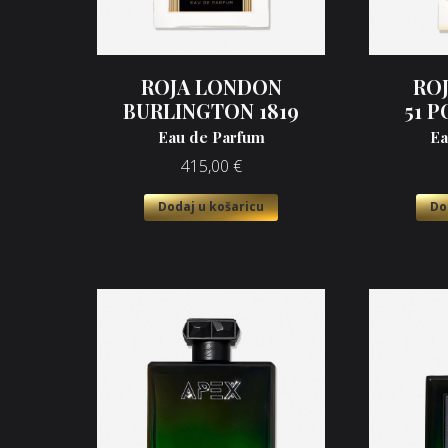
ROJA LONDON
RO
BURLINGTON 1819
51 
Eau de Parfum
Ea
415,00
€
Dodaj u košaricu
Do