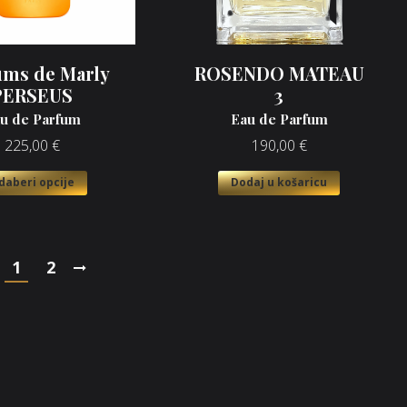
ums de Marly
ROSENDO MATEAU
PERSEUS
3
u de Parfum
Eau de Parfum
225,00
€
190,00
€
daberi opcije
Dodaj u košaricu
1
2