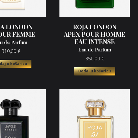
JA LONDON
ROJA LONDON
POUR FEMME
APEX POUR HOMME
EAU INTENSE
u de Parfum
Eau de Parfum
310,00
€
350,00
€
daj u košaricu
Dodaj u košaricu