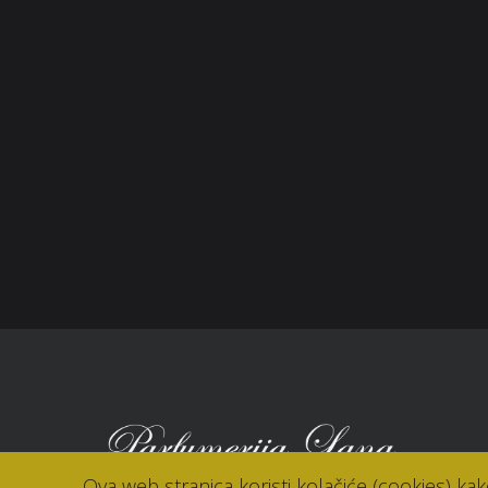
Opći uvjeti poslovanja
O n
Načini plaćanja
Nic
Zaštita potrošača
Sho
Reklamacije
Kori
Kolačići (cookies)
Nov
Kon
Ova web stranica koristi kolačiće (cookies) ka