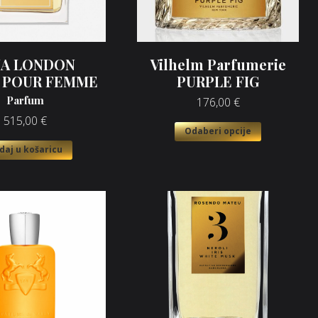
JA LONDON
Vilhelm Parfumerie
R POUR FEMME
PURPLE FIG
Parfum
176,00
€
515,00
€
Odaberi opcije
daj u košaricu