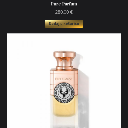
Pure Parfum
280,00
€
Dodaj u košaricu