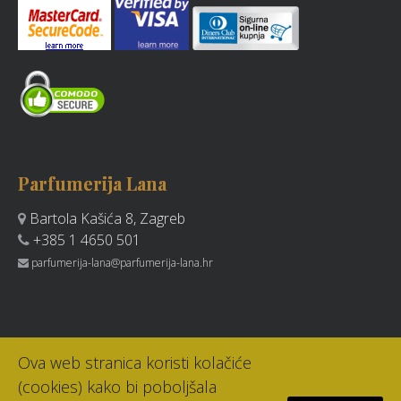
Parfumerija Lana
Bartola Kašića 8, Zagreb
+385 1 4650 501
parfumerija-lana@parfumerija-lana.hr
Ova web stranica koristi kolačiće
(cookies) kako bi poboljšala