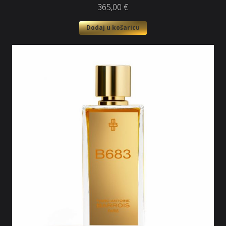
365,00
€
Dodaj u košaricu