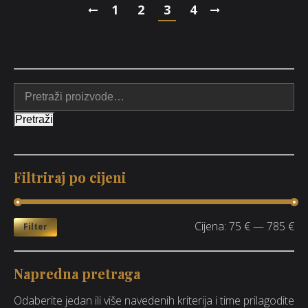
1
2
3
4
Pretraži
Filtriraj po cijeni
Cijena:
75 €
—
785 €
Filter
Napredna pretraga
Odaberite jedan ili više navedenih kriterija i time prilagodite