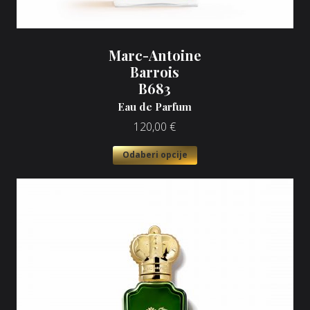
Marc-Antoine
Barrois
B683
Eau de Parfum
120,00
€
Odaberi opcije