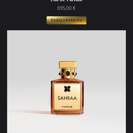
695,00
€
Dodaj u košaricu