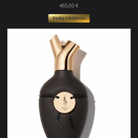
465,00
€
Dodaj u košaricu