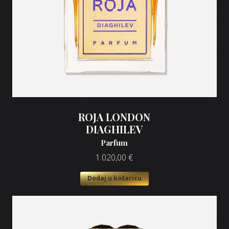
ROJA LONDON
DIAGHILEV
Parfum
1.020,00
€
Dodaj u košaricu