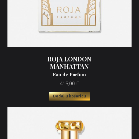
ROJA LONDON
MANHATTAN
Eau de Parfum
415,00
€
Dodaj u košaricu