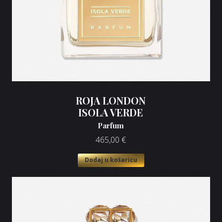
ROJA LONDON
ISOLA VERDE
Parfum
465,00
€
Dodaj u košaricu