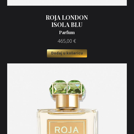
ROJA LONDON
ISOLA BLU
Parfum
465,00
€
Dodaj u košaricu