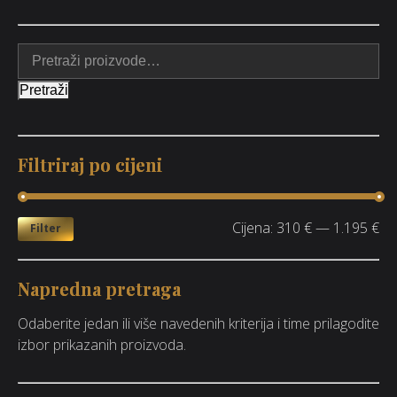
Pretraži
Filtriraj po cijeni
Cijena:
310 €
—
1.195 €
Filter
Napredna pretraga
Odaberite jedan ili više navedenih kriterija i time prilagodite
izbor prikazanih proizvoda.