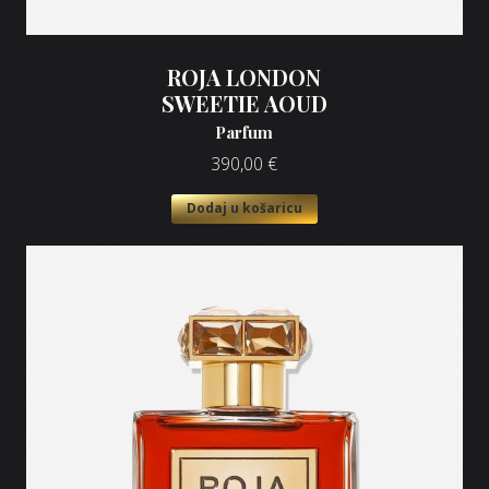
ROJA LONDON
SWEETIE AOUD
Parfum
390,00
€
Dodaj u košaricu