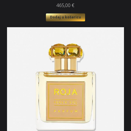
465,00
€
Dodaj u košaricu