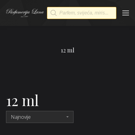
Products
search
12 ml
12 ml