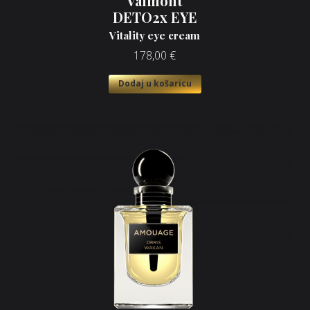
Valmont
DETO2x EYE
Vitality eye cream
178,00
€
Dodaj u košaricu